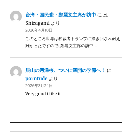
台湾・国民党・鄭麗文主席が訪中
に
H.
Shiragami
より
2026年4月18日
このところ世界は独裁者トランプに掻き回され耐え
難かったですので､鄭麗文主席の訪中…
辰山の河津桜、ついに満開の季節へ！
に
porntude
より
2026年3月24日
Very good i like it