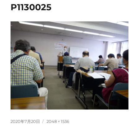
P1130025
投
フ
2020年7月20日
2048 × 1536
稿
ル
日:
サ