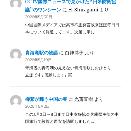
CCTV国際ニュースで見かけた“日米防衛協
議”のワンシーン
に
H. Shiragami
より
2026年5月30日
中国国際メデイアでは高市不正発言以来ほぼ毎日日
本について報道してます。次第に単に…
青海湖駅の物語
に
白神博子
より
2026年5月10日
青海省の青海湖の見えない青海湖駅におひとり………
立派です｡ 感動します｡ 実…
柳絮が舞う中国の春
に
光斎直樹
より
2026年5月2日
この4月2日～8日まで日中友好協会兵庫県主催の中
国旅行で敦煌と西安を訪問しました…