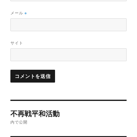
メール
※
サイト
投
不再戦平和活動
稿
内で公開
ナ