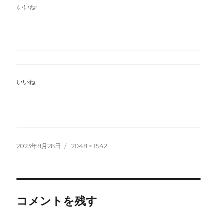
いいね:
いいね:
投
フ
2023年8月28日
2048 × 1542
稿
ル
日:
サ
イ
ズ
コメントを残す