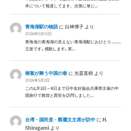
本について報道してます。次第に単に…
青海湖駅の物語
に
白神博子
より
2026年5月10日
青海省の青海湖の見えない青海湖駅におひとり………
立派です｡ 感動します｡ 実…
柳絮が舞う中国の春
に
光斎直樹
より
2026年5月2日
この4月2日～8日まで日中友好協会兵庫県主催の中
国旅行で敦煌と西安を訪問しました…
台湾・国民党・鄭麗文主席が訪中
に
H.
Shiragami
より