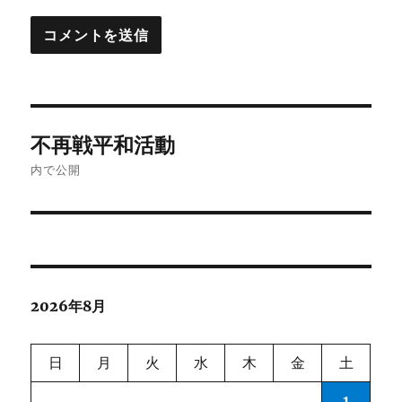
投
不再戦平和活動
稿
内で公開
ナ
ビ
ゲ
2026年8月
ー
シ
日
月
火
水
木
金
土
ョ
1