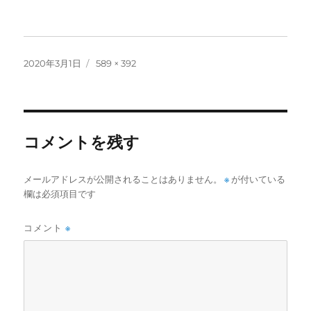
投
フ
2020年3月1日
589 × 392
稿
ル
日:
サ
イ
ズ
コメントを残す
メールアドレスが公開されることはありません。
※
が付いている
欄は必須項目です
コメント
※