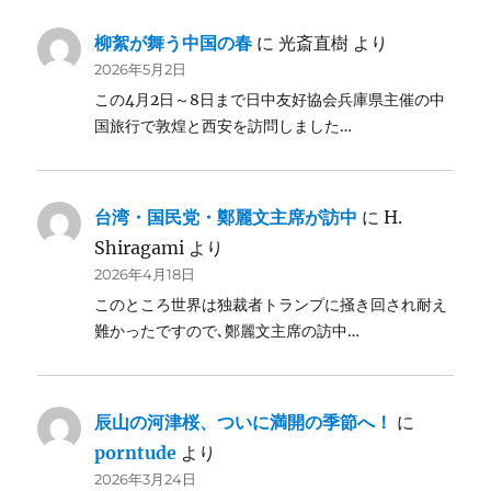
柳絮が舞う中国の春
に
光斎直樹
より
2026年5月2日
この4月2日～8日まで日中友好協会兵庫県主催の中
国旅行で敦煌と西安を訪問しました…
台湾・国民党・鄭麗文主席が訪中
に
H.
Shiragami
より
2026年4月18日
このところ世界は独裁者トランプに掻き回され耐え
難かったですので､鄭麗文主席の訪中…
辰山の河津桜、ついに満開の季節へ！
に
porntude
より
2026年3月24日