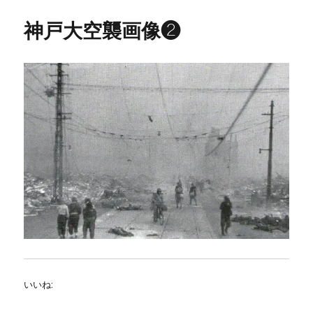
神戸大空襲画像❷
いいね: