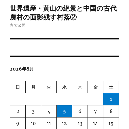
投
世界遺産・黄山の絶景と中国の古代
稿
農村の面影残す村落②
ナ
内で公開
ビ
ゲ
ー
2026年8月
シ
ョ
日
月
火
水
木
金
土
ン
1
2
3
4
5
6
7
8
9
10
11
12
13
14
15