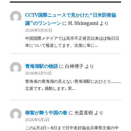
CCTV国際ニュースで見かけた“日米防衛協
議”のワンシーン
に
H. Shiragami
より
2026年5月30日
中国国際メデイアでは高市不正発言以来ほぼ毎日日
本について報道してます。次第に単に…
青海湖駅の物語
に
白神博子
より
2026年5月10日
青海省の青海湖の見えない青海湖駅におひとり………
立派です｡ 感動します｡ 実…
柳絮が舞う中国の春
に
光斎直樹
より
2026年5月2日
この4月2日～8日まで日中友好協会兵庫県主催の中