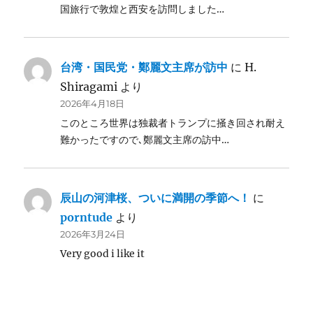
国旅行で敦煌と西安を訪問しました…
台湾・国民党・鄭麗文主席が訪中
に
H.
Shiragami
より
2026年4月18日
このところ世界は独裁者トランプに掻き回され耐え
難かったですので､鄭麗文主席の訪中…
辰山の河津桜、ついに満開の季節へ！
に
porntude
より
2026年3月24日
Very good i like it