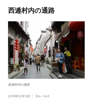
西逓村内の通路
西逓村内の通路
投
フ
2019年10月12日
324 × 243
稿
ル
日:
サ