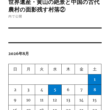
世界遺産・黄山の絶景と中国の古代
稿
農村の面影残す村落②
ナ
内で公開
ビ
ゲ
ー
2026年8月
シ
ョ
日
月
火
水
木
金
土
ン
1
2
3
4
5
6
7
8
9
10
11
12
13
14
15