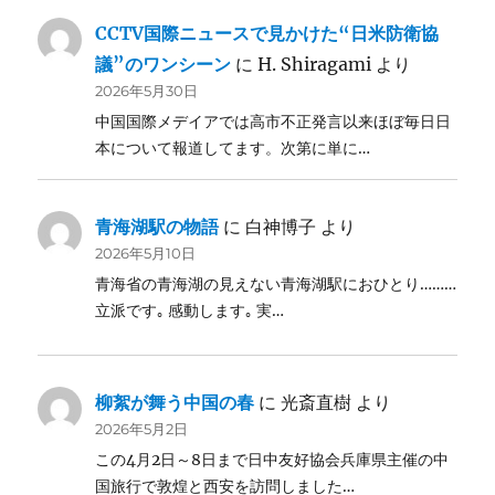
CCTV国際ニュースで見かけた“日米防衛協
議”のワンシーン
に
H. Shiragami
より
2026年5月30日
中国国際メデイアでは高市不正発言以来ほぼ毎日日
本について報道してます。次第に単に…
青海湖駅の物語
に
白神博子
より
2026年5月10日
青海省の青海湖の見えない青海湖駅におひとり………
立派です｡ 感動します｡ 実…
柳絮が舞う中国の春
に
光斎直樹
より
2026年5月2日
この4月2日～8日まで日中友好協会兵庫県主催の中
国旅行で敦煌と西安を訪問しました…