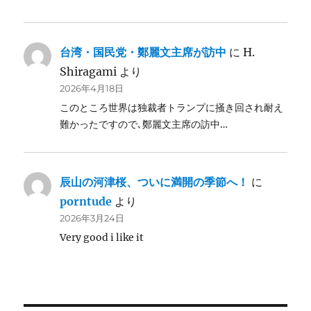
台湾・国民党・鄭麗文主席が訪中
に
H.
Shiragami
より
2026年4月18日
このところ世界は独裁者トランプに掻き回され耐え
難かったですので､鄭麗文主席の訪中…
辰山の河津桜、ついに満開の季節へ！
に
porntude
より
2026年3月24日
Very good i like it