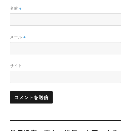
名前
※
メール
※
サイト
投