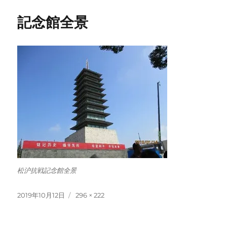
記念館全景
松沪抗戦記念館全景
投
フ
2019年10月12日
296 × 222
稿
ル
日:
サ
イ