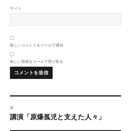
サイト
新しいコメントをメールで通知
新しい投稿をメールで受け取る
投
前
稿
講演「原爆孤児と支えた人々」
前
の
ナ