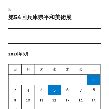
投
ビ
稿:
次
ゲ
第54回兵庫県平和美術展
次
の
ー
投
シ
稿:
ョ
2026年8月
ン
日
月
火
水
木
金
土
1
2
3
4
5
6
7
8
9
10
11
12
13
14
15