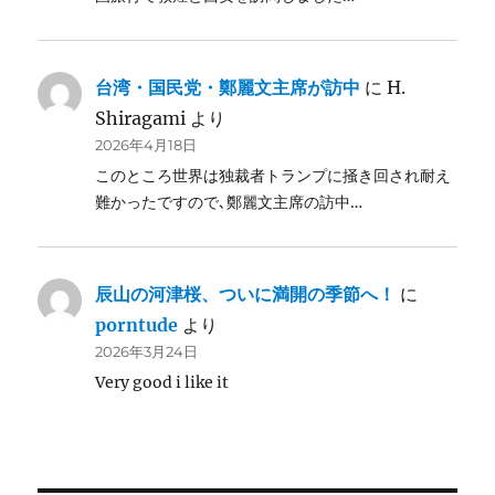
台湾・国民党・鄭麗文主席が訪中
に
H.
Shiragami
より
2026年4月18日
このところ世界は独裁者トランプに掻き回され耐え
難かったですので､鄭麗文主席の訪中…
辰山の河津桜、ついに満開の季節へ！
に
porntude
より
2026年3月24日
Very good i like it