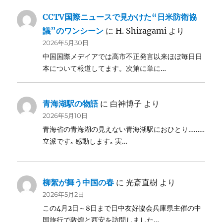
CCTV国際ニュースで見かけた“日米防衛協
議”のワンシーン
に
H. Shiragami
より
2026年5月30日
中国国際メデイアでは高市不正発言以来ほぼ毎日日
本について報道してます。次第に単に…
青海湖駅の物語
に
白神博子
より
2026年5月10日
青海省の青海湖の見えない青海湖駅におひとり………
立派です｡ 感動します｡ 実…
柳絮が舞う中国の春
に
光斎直樹
より
2026年5月2日
この4月2日～8日まで日中友好協会兵庫県主催の中
国旅行で敦煌と西安を訪問しました…