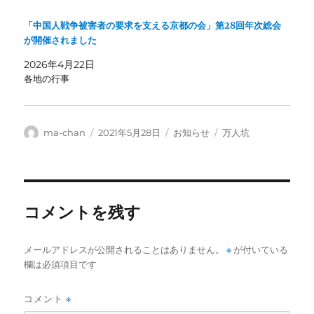
「中国人戦争被害者の要求を支える京都の会」第28回年次総会
が開催されました
2026年4月22日
各地の行事
投
投
カ
タ
ma-chan
2021年5月28日
お知らせ
万人坑
稿
稿
テ
グ
者
日:
ゴ
リ
ー
コメントを残す
メールアドレスが公開されることはありません。
※
が付いている
欄は必須項目です
コメント
※