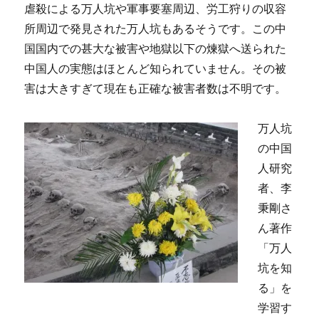
虐殺による万人坑や軍事要塞周辺、労工狩りの収容
所周辺で発見された万人坑もあるそうです。この中
国国内での甚大な被害や地獄以下の煉獄へ送られた
中国人の実態はほとんど知られていません。その被
害は大きすぎて現在も正確な被害者数は不明です。
万人坑
の中国
人研究
者、李
秉剛さ
ん著作
「万人
坑を知
る」を
学習す