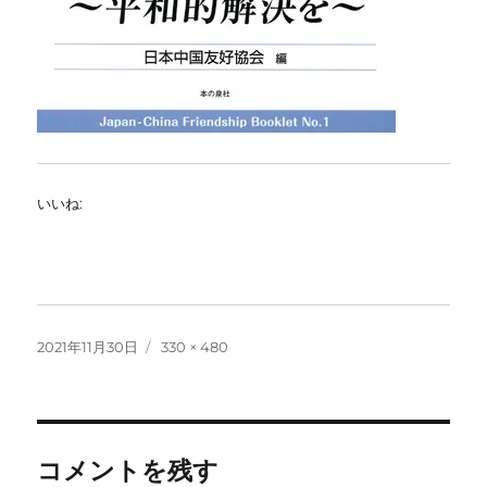
いいね:
投
フ
2021年11月30日
330 × 480
稿
ル
日:
サ
イ
ズ
コメントを残す