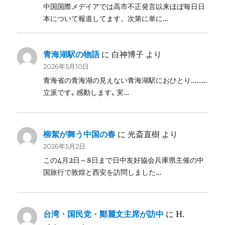
中国国際メデイアでは高市不正発言以来ほぼ毎日日
本について報道してます。次第に単に…
青海湖駅の物語
に
白神博子
より
2026年5月10日
青海省の青海湖の見えない青海湖駅におひとり………
立派です｡ 感動します｡ 実…
柳絮が舞う中国の春
に
光斎直樹
より
2026年5月2日
この4月2日～8日まで日中友好協会兵庫県主催の中
国旅行で敦煌と西安を訪問しました…
台湾・国民党・鄭麗文主席が訪中
に
H.