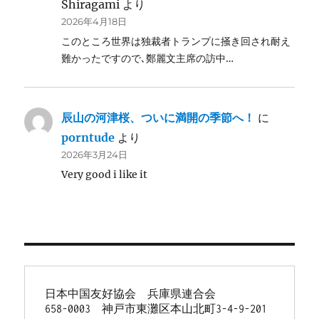
Shiragami
より
2026年4月18日
このところ世界は独裁者トランプに掻き回され耐え
難かったですので､鄭麗文主席の訪中…
辰山の河津桜、ついに満開の季節へ！
に
porntude
より
2026年3月24日
Very good i like it
日本中国友好協会　兵庫県連合会
658-0003　神戸市東灘区本山北町3-4-9-201