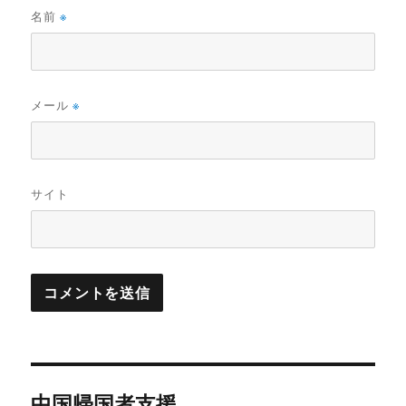
名前
※
メール
※
サイト
投
中国帰国者支援