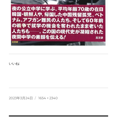
いいね:
投
フ
2023年3月24日
1654 × 2340
稿
ル
日:
サ
イ