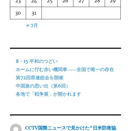
23
24
25
26
27
28
29
30
31
« 7月
8・15 平和のつどい
ホームに佇む赤い機関車――全国で唯一の存在
第72回県連総会を開催
中国旅の思い出（第6回）
各地で「戦争展」が開かれます
CCTV国際ニュースで見かけた“日米防衛協