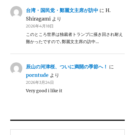
台湾・国民党・鄭麗文主席が訪中
に
H.
Shiragami
より
2026年4月18日
このところ世界は独裁者トランプに掻き回され耐え
難かったですので､鄭麗文主席の訪中…
辰山の河津桜、ついに満開の季節へ！
に
porntude
より
2026年3月24日
Very good i like it