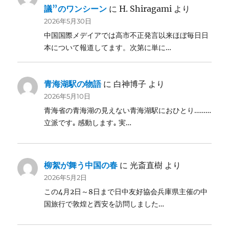
議”のワンシーン
に
H. Shiragami
より
2026年5月30日
中国国際メデイアでは高市不正発言以来ほぼ毎日日
本について報道してます。次第に単に…
青海湖駅の物語
に
白神博子
より
2026年5月10日
青海省の青海湖の見えない青海湖駅におひとり………
立派です｡ 感動します｡ 実…
柳絮が舞う中国の春
に
光斎直樹
より
2026年5月2日
この4月2日～8日まで日中友好協会兵庫県主催の中
国旅行で敦煌と西安を訪問しました…