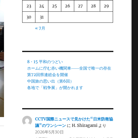
23
24
25
26
27
28
29
30
31
« 7月
8・15 平和のつどい
ホームに佇む赤い機関車――全国で唯一の存在
第72回県連総会を開催
中国旅の思い出（第6回）
各地で「戦争展」が開かれます
CCTV国際ニュースで見かけた“日米防衛協
議”のワンシーン
に
H. Shiragami
より
2026年5月30日