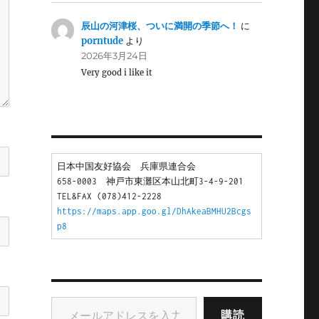
辰山の河津桜、ついに満開の季節へ！
に
porntude
より
2026年3月24日
Very good i like it
日本中国友好協会　兵庫県連合会
658-0003　神戸市東灘区本山北町3-4-9-201
TEL&FAX (078)412-2228
https://maps.app.goo.gl/DhAkeaBMHU2Bcgs
p8
メールアドレスを入力...
購読