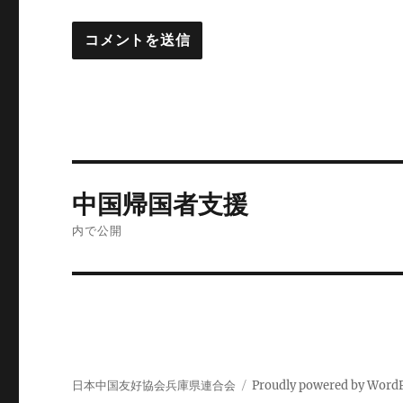
投
中国帰国者支援
稿
内で公開
ナ
ビ
ゲ
ー
日本中国友好協会兵庫県連合会
Proudly powered by Word