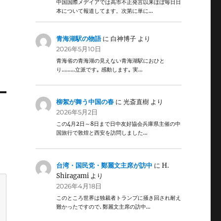
中国国際メデイアでは高市不正発言以来ほぼ毎日日
本について報道してます。次第に単に…
青海湖駅の物語
に
白神博子
より
2026年5月10日
青海省の青海湖の見えない青海湖駅におひと
り………立派です｡ 感動します｡ 実…
柳絮が舞う中国の春
に
光斎直樹
より
2026年5月2日
この4月2日～8日まで日中友好協会兵庫県主催の中
国旅行で敦煌と西安を訪問しました…
台湾・国民党・鄭麗文主席が訪中
に
H.
Shiragami
より
2026年4月18日
このところ世界は独裁者トランプに掻き回され耐え
難かったですので､鄭麗文主席の訪中…