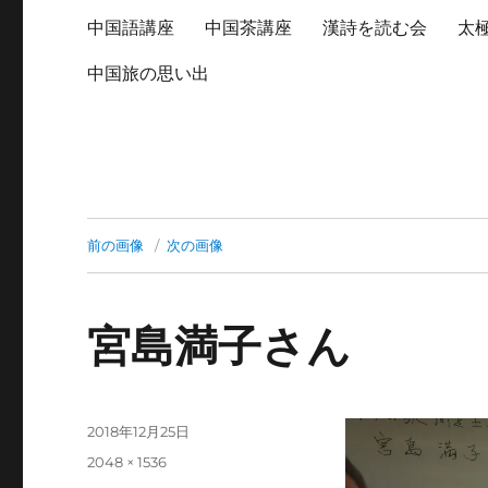
中国語講座
中国茶講座
漢詩を読む会
太
中国旅の思い出
前の画像
次の画像
宮島満子さん
投
2018年12月25日
稿
フ
2048 × 1536
日:
ル