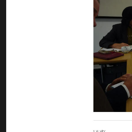
サ
イ
ズ
いいね: