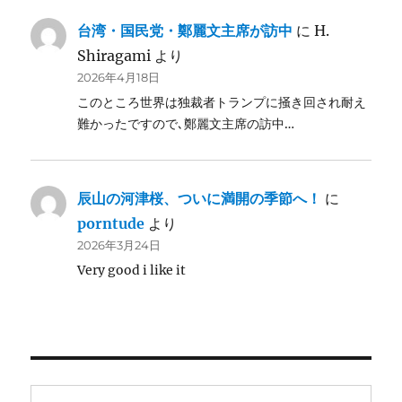
台湾・国民党・鄭麗文主席が訪中
に
H.
Shiragami
より
2026年4月18日
このところ世界は独裁者トランプに掻き回され耐え
難かったですので､鄭麗文主席の訪中…
辰山の河津桜、ついに満開の季節へ！
に
porntude
より
2026年3月24日
Very good i like it