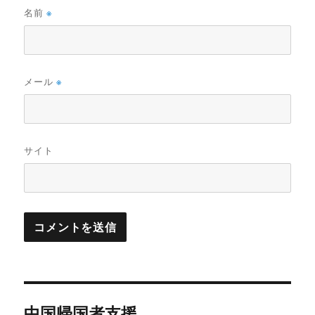
名前
※
メール
※
サイト
投
中国帰国者支援