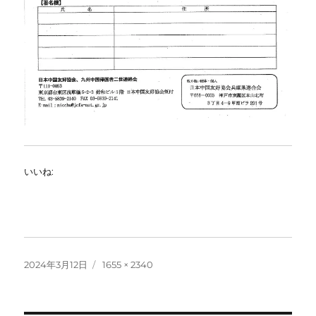
いいね:
投
フ
2024年3月12日
1655 × 2340
稿
ル
日:
サ
イ