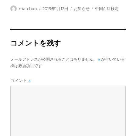
投
投
カ
タ
ma-chan
2019年1月13日
お知らせ
中国百科検定
稿
稿
テ
グ
者
日:
ゴ
リ
ー
コメントを残す
メールアドレスが公開されることはありません。
※
が付いている
欄は必須項目です
コメント
※