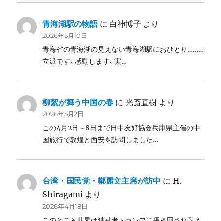
青海湖駅の物語
に
白神博子
より
2026年5月10日
青海省の青海湖の見えない青海湖駅におひとり………
立派です｡ 感動します｡ 実…
柳絮が舞う中国の春
に
光斎直樹
より
2026年5月2日
この4月2日～8日まで日中友好協会兵庫県主催の中
国旅行で敦煌と西安を訪問しました…
台湾・国民党・鄭麗文主席が訪中
に
H.
Shiragami
より
2026年4月18日
このところ世界は独裁者トランプに掻き回され耐え