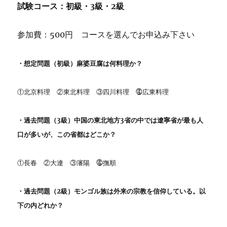
試験コース：初級・3級・2級
参加費：500円 コースを選んでお申込み下さい
・想定問題（初級）麻婆豆腐は何料理か？
①北京料理 ②東北料理 ③四川料理 ⓸広東料理
・過去問題（3級）中国の東北地方3省の中では遼寧省が最も人
口が多いが、この省都はどこか？
①長春 ②大連 ③瀋陽 ⓸撫順
・過去問題（2級）モンゴル族は外来の宗教を信仰している。以
下の内どれか？