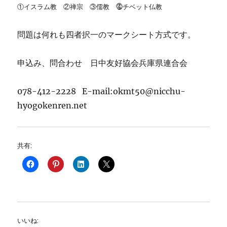
①イスラム教 ②禅宗 ③儒教 ⓸チベット仏教
問題は何れも四者択一のマークシート方式です。
申込み、問合わせ 日中友好協会兵庫県連合会
078-412-2228 E-mail:okmt50@nicchu-
hyogokenren.net
共有:
いいね: