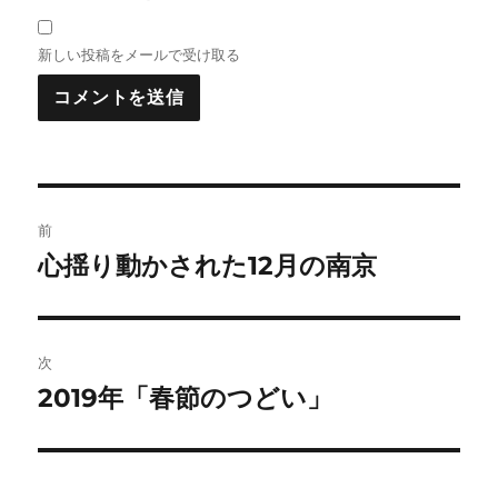
新しい投稿をメールで受け取る
投
前
稿
心揺り動かされた12月の南京
前
の
ナ
投
ビ
稿:
次
ゲ
2019年「春節のつどい」
次
の
ー
投
シ
稿: