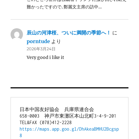
難かったですので､鄭麗文主席の訪中…
辰山の河津桜、ついに満開の季節へ！
に
porntude
より
2026年3月24日
Very good i like it
日本中国友好協会　兵庫県連合会
658-0003　神戸市東灘区本山北町3-4-9-201
TEL&FAX (078)412-2228
https://maps.app.goo.gl/DhAkeaBMHU2Bcgsp
8