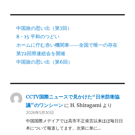
中国旅の思い出（第7回）
8・15 平和のつどい
ホームに佇む赤い機関車――全国で唯一の存在
第72回県連総会を開催
中国旅の思い出（第6回）
CCTV国際ニュースで見かけた“日米防衛協
議”のワンシーン
に
H. Shiragami
より
2026年5月30日
中国国際メデイアでは高市不正発言以来ほぼ毎日日
本について報道してます。次第に単に…