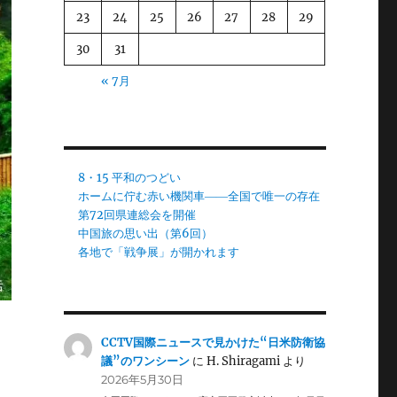
23
24
25
26
27
28
29
30
31
« 7月
8・15 平和のつどい
ホームに佇む赤い機関車――全国で唯一の存在
第72回県連総会を開催
中国旅の思い出（第6回）
各地で「戦争展」が開かれます
CCTV国際ニュースで見かけた“日米防衛協
議”のワンシーン
に
H. Shiragami
より
2026年5月30日