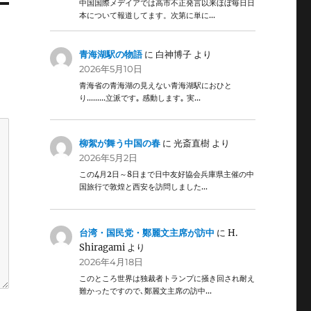
中国国際メデイアでは高市不正発言以来ほぼ毎日日
本について報道してます。次第に単に…
青海湖駅の物語
に
白神博子
より
2026年5月10日
青海省の青海湖の見えない青海湖駅におひと
り………立派です｡ 感動します｡ 実…
柳絮が舞う中国の春
に
光斎直樹
より
2026年5月2日
この4月2日～8日まで日中友好協会兵庫県主催の中
国旅行で敦煌と西安を訪問しました…
台湾・国民党・鄭麗文主席が訪中
に
H.
Shiragami
より
2026年4月18日
このところ世界は独裁者トランプに掻き回され耐え
難かったですので､鄭麗文主席の訪中…