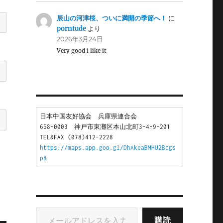
辰山の河津桜、ついに満開の季節へ！
に
porntude
より
2026年3月24日
Very good i like it
日本中国友好協会　兵庫県連合会
658-0003　神戸市東灘区本山北町3-4-9-201
TEL&FAX (078)412-2228
https://maps.app.goo.gl/DhAkeaBMHU2Bcgs
p8
メールアドレスを入力...
購読