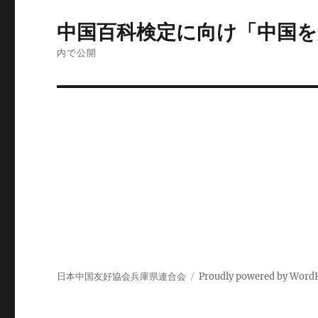
投
中国百科検定に向け「中国を
稿
内で公開
ナ
ビ
ゲ
ー
シ
ョ
ン
日本中国友好協会兵庫県連合会
Proudly powered by Word