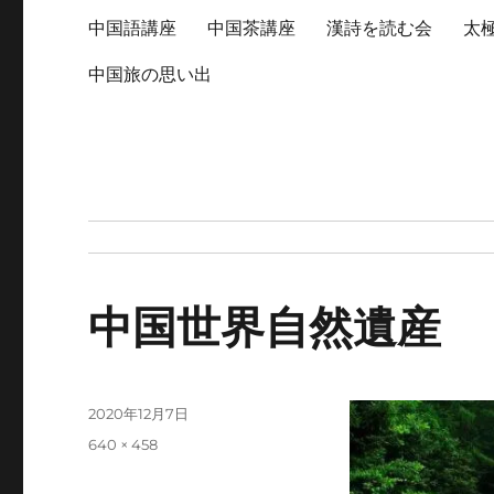
中国語講座
中国茶講座
漢詩を読む会
太
中国旅の思い出
中国世界自然遺産
投
2020年12月7日
稿
フ
640 × 458
日:
ル
サ