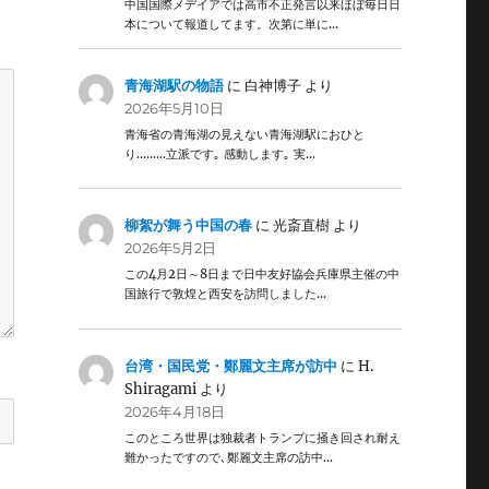
中国国際メデイアでは高市不正発言以来ほぼ毎日日
本について報道してます。次第に単に…
青海湖駅の物語
に
白神博子
より
2026年5月10日
青海省の青海湖の見えない青海湖駅におひと
り………立派です｡ 感動します｡ 実…
柳絮が舞う中国の春
に
光斎直樹
より
2026年5月2日
この4月2日～8日まで日中友好協会兵庫県主催の中
国旅行で敦煌と西安を訪問しました…
台湾・国民党・鄭麗文主席が訪中
に
H.
Shiragami
より
2026年4月18日
このところ世界は独裁者トランプに掻き回され耐え
難かったですので､鄭麗文主席の訪中…