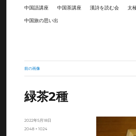
中国語講座
中国茶講座
漢詩を読む会
太
中国旅の思い出
前の画像
緑茶2種
投
2022年5月18日
稿
フ
2048 × 1024
日:
ル