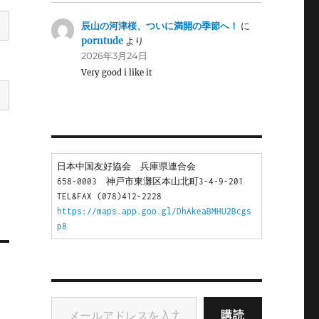
辰山の河津桜、ついに満開の季節へ！
に
porntude
より
2026年3月24日
Very good i like it
日本中国友好協会　兵庫県連合会
658-0003　神戸市東灘区本山北町3-4-9-201
TEL&FAX (078)412-2228
https://maps.app.goo.gl/DhAkeaBMHU2Bcgs
p8
メールアドレスを入力...
購読