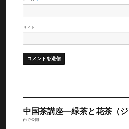
サイト
投
中国茶講座―緑茶と花茶（
稿
内で公開
ナ