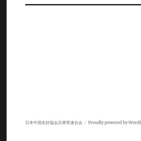
ビ
ゲ
ー
シ
ョ
ン
日本中国友好協会兵庫県連合会
Proudly powered by Word