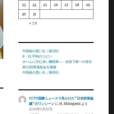
23
24
25
26
27
28
29
30
31
« 7月
中国旅の思い出（第7回）
8・15 平和のつどい
ホームに佇む赤い機関車――全国で唯一の存在
第72回県連総会を開催
中国旅の思い出（第6回）
CCTV国際ニュースで見かけた“日米防衛協
議”のワンシーン
に
H. Shiragami
より
2026年5月30日