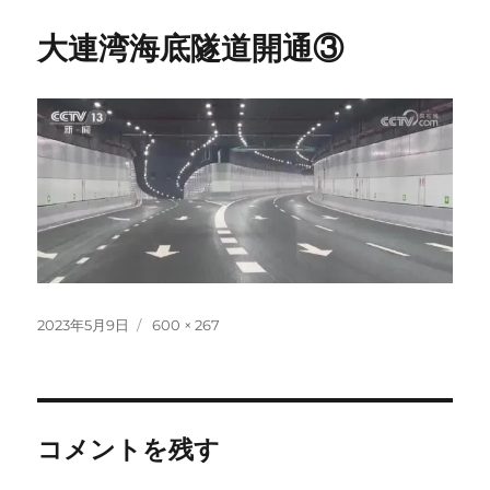
大連湾海底隧道開通③
投
フ
2023年5月9日
600 × 267
稿
ル
日:
サ
イ
ズ
コメントを残す