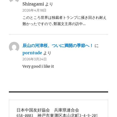
Shiragami
より
2026年4月18日
このところ世界は独裁者トランプに掻き回され耐え
難かったですので､鄭麗文主席の訪中…
辰山の河津桜、ついに満開の季節へ！
に
porntude
より
2026年3月24日
Very good i like it
日本中国友好協会　兵庫県連合会
658-0003　神戸市東灘区本山北町3-4-9-201