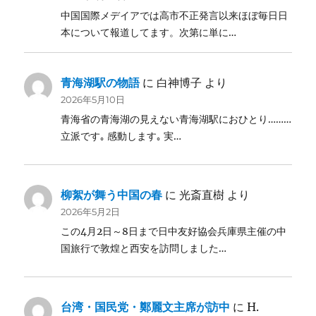
中国国際メデイアでは高市不正発言以来ほぼ毎日日
本について報道してます。次第に単に…
青海湖駅の物語
に
白神博子
より
2026年5月10日
青海省の青海湖の見えない青海湖駅におひとり………
立派です｡ 感動します｡ 実…
柳絮が舞う中国の春
に
光斎直樹
より
2026年5月2日
この4月2日～8日まで日中友好協会兵庫県主催の中
国旅行で敦煌と西安を訪問しました…
台湾・国民党・鄭麗文主席が訪中
に
H.