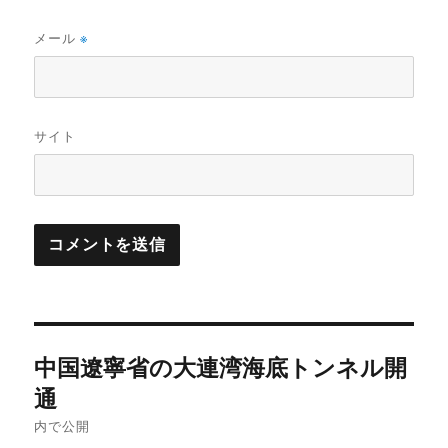
メール
※
サイト
投
中国遼寧省の大連湾海底トンネル開
稿
通
ナ
内で公開