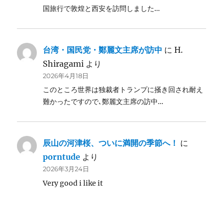
国旅行で敦煌と西安を訪問しました…
台湾・国民党・鄭麗文主席が訪中
に
H.
Shiragami
より
2026年4月18日
このところ世界は独裁者トランプに掻き回され耐え
難かったですので､鄭麗文主席の訪中…
辰山の河津桜、ついに満開の季節へ！
に
porntude
より
2026年3月24日
Very good i like it