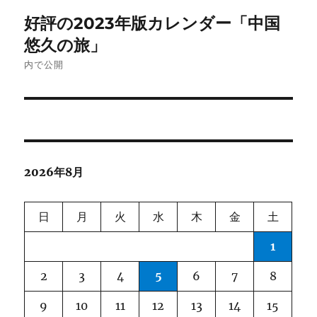
投
好評の2023年版カレンダー「中国
稿
悠久の旅」
ナ
内で公開
ビ
ゲ
ー
2026年8月
シ
ョ
日
月
火
水
木
金
土
ン
1
2
3
4
5
6
7
8
9
10
11
12
13
14
15