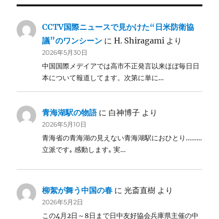
CCTV国際ニュースで見かけた“日米防衛協
議”のワンシーン
に
H. Shiragami
より
2026年5月30日
中国国際メデイアでは高市不正発言以来ほぼ毎日日
本について報道してます。次第に単に…
青海湖駅の物語
に
白神博子
より
2026年5月10日
青海省の青海湖の見えない青海湖駅におひとり………
立派です｡ 感動します｡ 実…
柳絮が舞う中国の春
に
光斎直樹
より
2026年5月2日
この4月2日～8日まで日中友好協会兵庫県主催の中