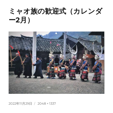
ミャオ族の歓迎式（カレンダ
ー2月）
投
フ
2022年11月29日
2048 × 1337
稿
ル