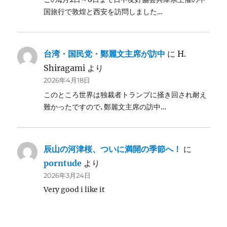
国旅行で敦煌と西安を訪問しました…
台湾・国民党・鄭麗文主席が訪中
に
H.
Shiragami
より
2026年4月18日
このところ世界は独裁者トランプに掻き回され耐え
難かったですので､鄭麗文主席の訪中…
辰山の河津桜、ついに満開の季節へ！
に
porntude
より
2026年3月24日
Very good i like it