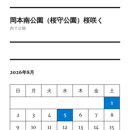
投
岡本南公園（桜守公園）桜咲く
稿
内で公開
ナ
ビ
ゲ
2026年8月
ー
シ
日
月
火
水
木
金
土
ョ
1
ン
2
3
4
5
6
7
8
9
10
11
12
13
14
15