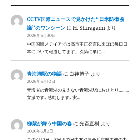
CCTV国際ニュースで見かけた“日米防衛協
議”のワンシーン
に
H. Shiragami
より
2026年5月30日
中国国際メデイアでは高市不正発言以来ほぼ毎日日
本について報道してます。次第に単に…
青海湖駅の物語
に
白神博子
より
2026年5月10日
青海省の青海湖の見えない青海湖駅におひとり………
立派です｡ 感動します｡ 実…
柳絮が舞う中国の春
に
光斎直樹
より
2026年5月2日
この4月2日～8日まで日中友好協会兵庫県主催の中