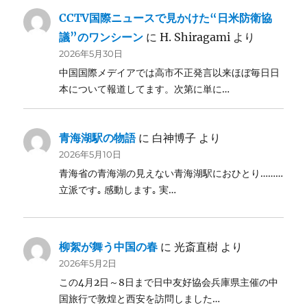
CCTV国際ニュースで見かけた“日米防衛協
議”のワンシーン
に
H. Shiragami
より
2026年5月30日
中国国際メデイアでは高市不正発言以来ほぼ毎日日
本について報道してます。次第に単に…
青海湖駅の物語
に
白神博子
より
2026年5月10日
青海省の青海湖の見えない青海湖駅におひとり………
立派です｡ 感動します｡ 実…
柳絮が舞う中国の春
に
光斎直樹
より
2026年5月2日
この4月2日～8日まで日中友好協会兵庫県主催の中
国旅行で敦煌と西安を訪問しました…