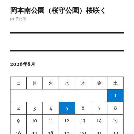
投
岡本南公園（桜守公園）桜咲く
稿
内で公開
ナ
ビ
ゲ
2026年8月
ー
シ
日
月
火
水
木
金
土
ョ
1
ン
2
3
4
5
6
7
8
9
10
11
12
13
14
15
16
17
18
19
20
21
22