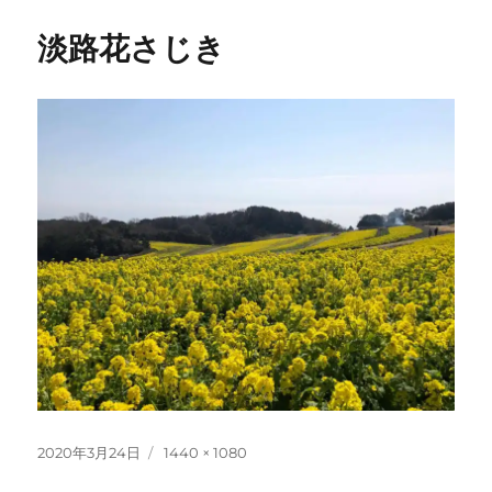
淡路花さじき
投
フ
2020年3月24日
1440 × 1080
稿
ル