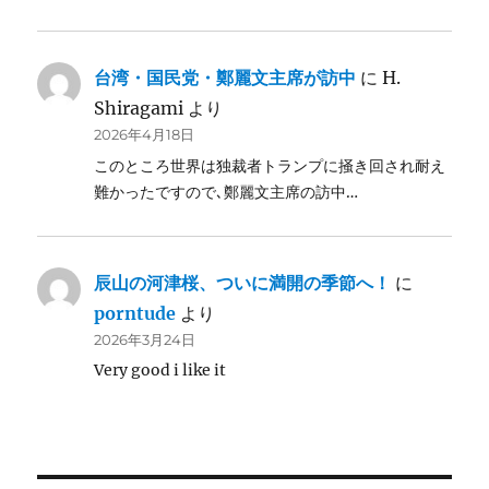
台湾・国民党・鄭麗文主席が訪中
に
H.
Shiragami
より
2026年4月18日
このところ世界は独裁者トランプに掻き回され耐え
難かったですので､鄭麗文主席の訪中…
辰山の河津桜、ついに満開の季節へ！
に
porntude
より
2026年3月24日
Very good i like it