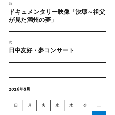
前
稿
ドキュメンタリー映像「決壊～祖父
前
の
が見た満州の夢」
ナ
投
ビ
稿:
ゲ
次
日中友好・夢コンサート
次
ー
の
シ
投
稿:
ョ
ン
2026年8月
日
月
火
水
木
金
土