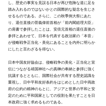
し、歴史の事実を見誤る日本が再び危険な道に足を
踏み入れるのではないかとの国際的な疑念を生じさ
せるものである。さらに、この秋季例大祭にあた
り、退任直後の菅義偉前首相が「前内閣総理大臣」
の肩書で参拝したことは、安倍元首相の退任直後の
参拝とあわせて、日本を代表する政治家の「本音」
が侵略戦争正当化・美化にあることを内外に明らか
にしたと言わざるを得ない。
日本中国友好協会は、侵略戦争の美化・正当化と宣
伝につながる靖国神社への真榊の奉納と参拝に強く
抗議するとともに、国際社会が共有する歴史認識を
重視し、日中平和友好条約をはじめとした日中両政
府の公約の精神のもとに、アジアと世界の平和と安
定のために平和国家としての役割を果たすことを日
本政府に強く求めるものである。