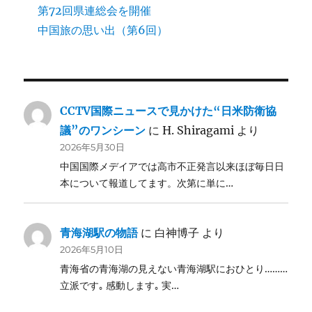
第72回県連総会を開催
中国旅の思い出（第6回）
CCTV国際ニュースで見かけた“日米防衛協
議”のワンシーン
に
H. Shiragami
より
2026年5月30日
中国国際メデイアでは高市不正発言以来ほぼ毎日日
本について報道してます。次第に単に…
青海湖駅の物語
に
白神博子
より
2026年5月10日
青海省の青海湖の見えない青海湖駅におひとり………
立派です｡ 感動します｡ 実…