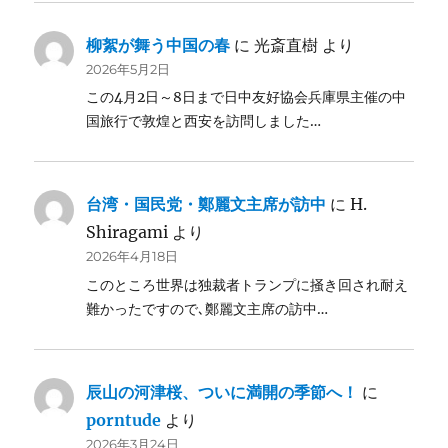
柳絮が舞う中国の春
に
光斎直樹
より
2026年5月2日
この4月2日～8日まで日中友好協会兵庫県主催の中
国旅行で敦煌と西安を訪問しました…
台湾・国民党・鄭麗文主席が訪中
に
H.
Shiragami
より
2026年4月18日
このところ世界は独裁者トランプに掻き回され耐え
難かったですので､鄭麗文主席の訪中…
辰山の河津桜、ついに満開の季節へ！
に
porntude
より
2026年3月24日