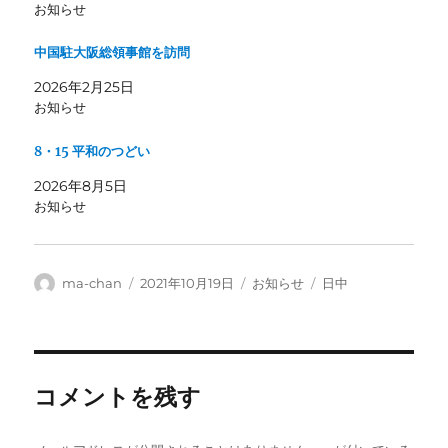
お知らせ
中国駐大阪総領事館を訪問
2026年2月25日
お知らせ
8・15 平和のつどい
2026年8月5日
お知らせ
投
投
カ
タ
ma-chan
2021年10月19日
お知らせ
日中
稿
稿
テ
グ
者
日:
ゴ
リ
ー
コメントを残す