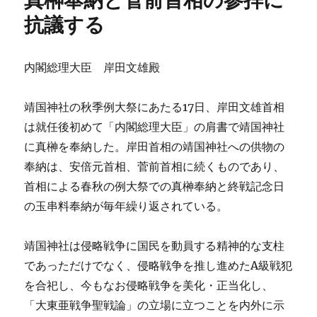
真榊奉納と菅前首相の参拝に
抗議する
内閣総理大臣 岸田文雄殿
靖国神社の秋季例大祭にあたる17日、岸田文雄首相
は就任後初めて「内閣総理大臣」の肩書で靖国神社
に真榊を奉納した。岸田首相の靖国神社への供物の
奉納は、安倍元首相、菅前首相に続くものであり、
首相による春秋の例大祭での真榊奉納と終戦記念日
の玉串料奉納が毎年繰り返されている。
靖国神社は侵略戦争に国民を動員する精神的な支柱
であっただけでなく、侵略戦争を推し進めたA級戦犯
を合祀し、今もなお侵略戦争を美化・正当化し、
「大東亜戦争聖戦論」の立場に立つことを内外に示