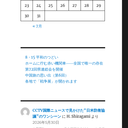
23
24
25
26
27
28
29
30
31
« 7月
8・15 平和のつどい
ホームに佇む赤い機関車――全国で唯一の存在
第72回県連総会を開催
中国旅の思い出（第6回）
各地で「戦争展」が開かれます
CCTV国際ニュースで見かけた“日米防衛協
議”のワンシーン
に
H. Shiragami
より
2026年5月30日