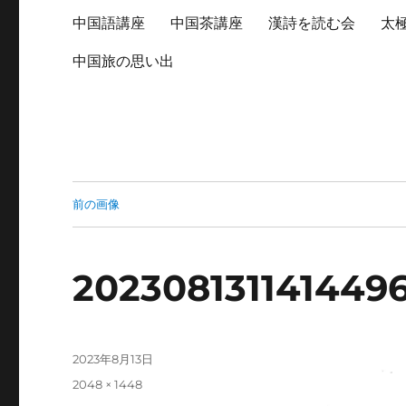
中国語講座
中国茶講座
漢詩を読む会
太
中国旅の思い出
前の画像
20230813114144
投
2023年8月13日
稿
フ
2048 × 1448
日:
ル