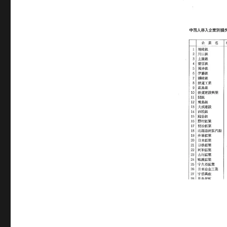
サ
イ
ズ