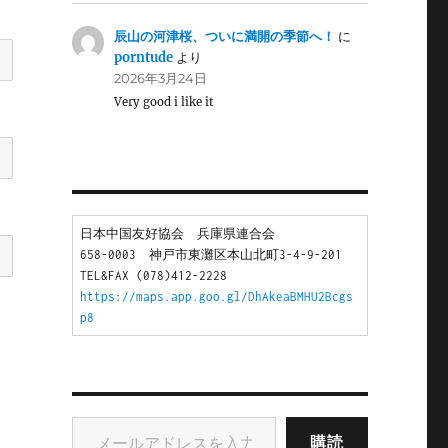
辰山の河津桜、ついに満開の季節へ！
に
porntude
より
2026年3月24日
Very good i like it
日本中国友好協会　兵庫県連合会
658-0003　神戸市東灘区本山北町3-4-9-201
TEL&FAX (078)412-2228
https://maps.app.goo.gl/DhAkeaBMHU2Bcgs
p8
メールアドレスを入力...
購読