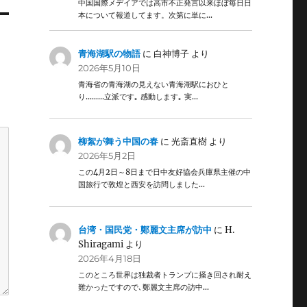
中国国際メデイアでは高市不正発言以来ほぼ毎日日
本について報道してます。次第に単に…
青海湖駅の物語
に
白神博子
より
2026年5月10日
青海省の青海湖の見えない青海湖駅におひと
り………立派です｡ 感動します｡ 実…
柳絮が舞う中国の春
に
光斎直樹
より
2026年5月2日
この4月2日～8日まで日中友好協会兵庫県主催の中
国旅行で敦煌と西安を訪問しました…
台湾・国民党・鄭麗文主席が訪中
に
H.
Shiragami
より
2026年4月18日
このところ世界は独裁者トランプに掻き回され耐え
難かったですので､鄭麗文主席の訪中…