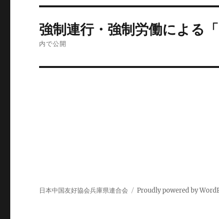
投
強制連行・強制労働による「
稿
内で公開
ナ
ビ
ゲ
ー
シ
ョ
ン
日本中国友好協会兵庫県連合会
Proudly powered by Word