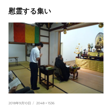
慰霊する集い
投
フ
2018年9月10日
2048 × 1536
稿
ル