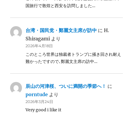
国旅行で敦煌と西安を訪問しました…
台湾・国民党・鄭麗文主席が訪中
に
H.
Shiragami
より
2026年4月18日
このところ世界は独裁者トランプに掻き回され耐え
難かったですので､鄭麗文主席の訪中…
辰山の河津桜、ついに満開の季節へ！
に
porntude
より
2026年3月24日
Very good i like it