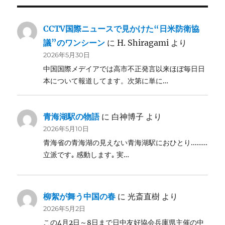
CCTV国際ニュースで見かけた“日米防衛協
議”のワンシーン
に
H. Shiragami
より
2026年5月30日
中国国際メデイアでは高市不正発言以来ほぼ毎日日
本について報道してます。次第に単に…
青海湖駅の物語
に
白神博子
より
2026年5月10日
青海省の青海湖の見えない青海湖駅におひとり………
立派です｡ 感動します｡ 実…
柳絮が舞う中国の春
に
光斎直樹
より
2026年5月2日
この4月2日～8日まで日中友好協会兵庫県主催の中