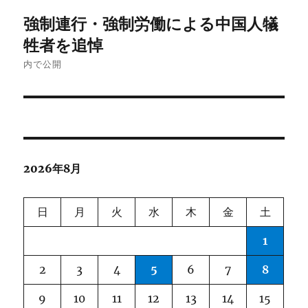
投
強制連行・強制労働による中国人犠
稿
牲者を追悼
ナ
内で公開
ビ
ゲ
ー
2026年8月
シ
ョ
日
月
火
水
木
金
土
ン
1
2
3
4
5
6
7
8
9
10
11
12
13
14
15