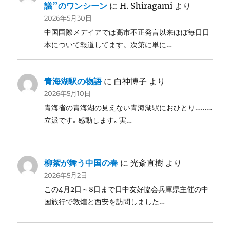
議”のワンシーン
に
H. Shiragami
より
2026年5月30日
中国国際メデイアでは高市不正発言以来ほぼ毎日日
本について報道してます。次第に単に…
青海湖駅の物語
に
白神博子
より
2026年5月10日
青海省の青海湖の見えない青海湖駅におひとり………
立派です｡ 感動します｡ 実…
柳絮が舞う中国の春
に
光斎直樹
より
2026年5月2日
この4月2日～8日まで日中友好協会兵庫県主催の中
国旅行で敦煌と西安を訪問しました…