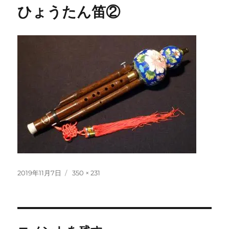
ひょうたん笛②
投
フ
2019年11月7日
350 × 231
稿
ル
日:
サ
イ
ズ