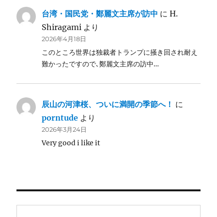
台湾・国民党・鄭麗文主席が訪中
に
H.
Shiragami
より
2026年4月18日
このところ世界は独裁者トランプに掻き回され耐え
難かったですので､鄭麗文主席の訪中…
辰山の河津桜、ついに満開の季節へ！
に
porntude
より
2026年3月24日
Very good i like it