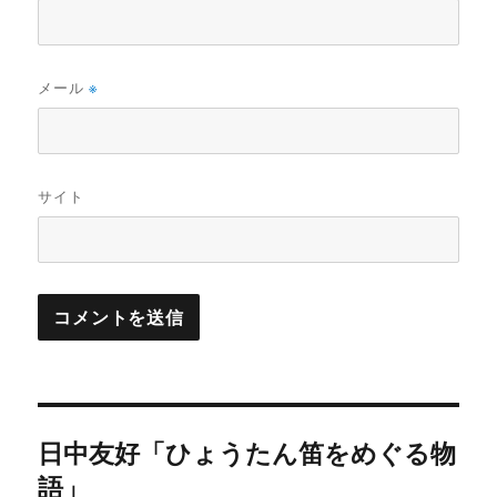
メール
※
サイト
投
日中友好「ひょうたん笛をめぐる物
稿
語」