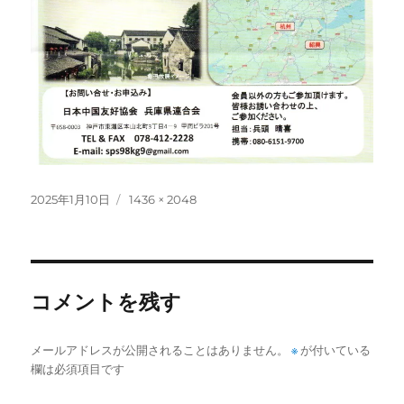
投
フ
2025年1月10日
1436 × 2048
稿
ル
日:
サ
イ
ズ
コメントを残す
メールアドレスが公開されることはありません。
※
が付いている
欄は必須項目です