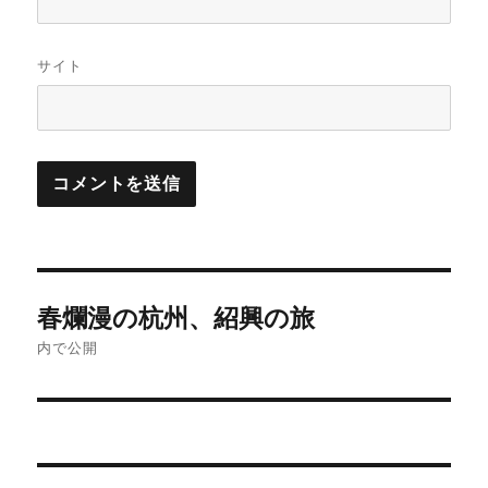
サイト
投
春爛漫の杭州、紹興の旅
稿
内で公開
ナ
ビ
ゲ