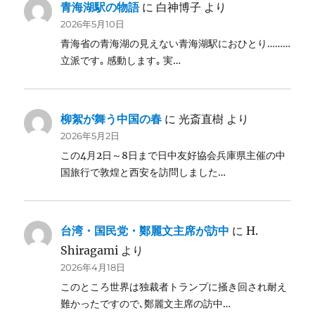
青海湖駅の物語
に
白神博子
より
2026年5月10日
青海省の青海湖の見えない青海湖駅におひとり………
立派です｡ 感動します｡ 実…
柳絮が舞う中国の春
に
光斎直樹
より
2026年5月2日
この4月2日～8日まで日中友好協会兵庫県主催の中
国旅行で敦煌と西安を訪問しました…
台湾・国民党・鄭麗文主席が訪中
に
H.
Shiragami
より
2026年4月18日
このところ世界は独裁者トランプに掻き回され耐え
難かったですので､鄭麗文主席の訪中…