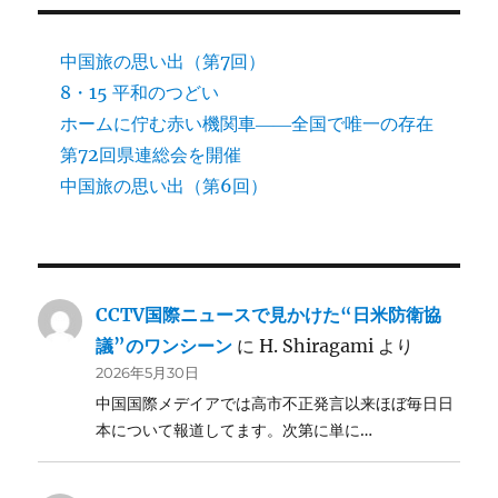
中国旅の思い出（第7回）
8・15 平和のつどい
ホームに佇む赤い機関車――全国で唯一の存在
第72回県連総会を開催
中国旅の思い出（第6回）
CCTV国際ニュースで見かけた“日米防衛協
議”のワンシーン
に
H. Shiragami
より
2026年5月30日
中国国際メデイアでは高市不正発言以来ほぼ毎日日
本について報道してます。次第に単に…