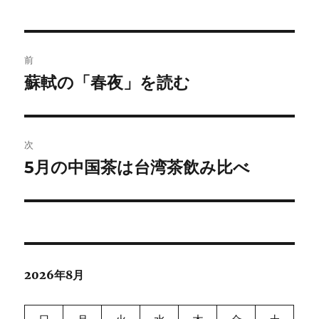
投
前
稿
蘇軾の「春夜」を読む
前
の
ナ
投
ビ
稿:
次
ゲ
5月の中国茶は台湾茶飲み比べ
次
の
ー
投
シ
稿:
ョ
2026年8月
ン