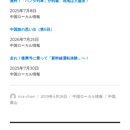
無料！「パンダ列車」が到着、現地は大盛況！
2025年7月8日
中国ローカル情報
中国旅の思い出（第6回）
2026年7月25日
中国ローカル情報
走れ！復興号に乗って「新幹線運転体験」へ！
2025年7月30日
中国ローカル情報
投
投
カ
タ
ma-chan
2019年4月26日
中国ローカル情報
中国
,
稿
稿
テ
グ
黄山
者
日:
ゴ
リ
ー