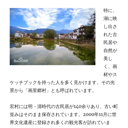
特に、
湖に映
し出さ
れた古
民居や
自然が
美し
く、画
材やス
ケッチブックを持った人を多く見かけます。その光
景から「画里郷村」とも呼ばれています。
宏村には明・清時代の古民居が140余りあり、古い町
並みはそのまま保存されています。2000年11月に世
界文化遺産に登録され多くの観光客が訪れていま