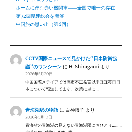
ホームに佇む赤い機関車――全国で唯一の存在
第72回県連総会を開催
中国旅の思い出（第6回）
CCTV国際ニュースで見かけた“日米防衛協
議”のワンシーン
に
H. Shiragami
より
2026年5月30日
中国国際メデイアでは高市不正発言以来ほぼ毎日日
本について報道してます。次第に単に…
青海湖駅の物語
に
白神博子
より
2026年5月10日
青海省の青海湖の見えない青海湖駅におひとり………