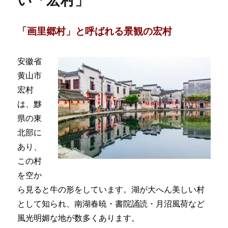
い「宏村」
「画里郷村」と呼ばれる景観の宏村
安徽省
黄山市
宏村
は、黟
県の東
北部に
あり、
この村
を空か
ら見ると牛の形をしています。湖が大へん美しい村
として知られ、南湖春暁・書院誦読・月沼風荷など
風光明媚な地が数多くあります。