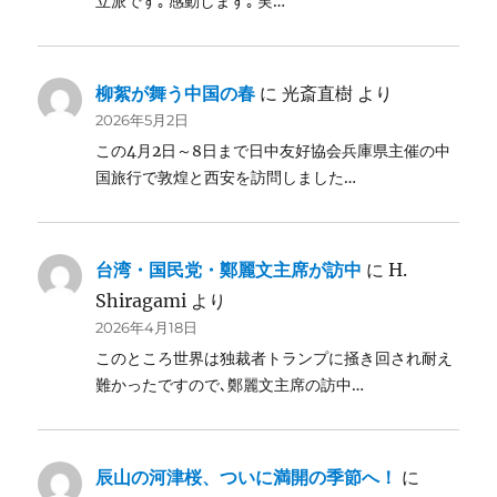
立派です｡ 感動します｡ 実…
柳絮が舞う中国の春
に
光斎直樹
より
2026年5月2日
この4月2日～8日まで日中友好協会兵庫県主催の中
国旅行で敦煌と西安を訪問しました…
台湾・国民党・鄭麗文主席が訪中
に
H.
Shiragami
より
2026年4月18日
このところ世界は独裁者トランプに掻き回され耐え
難かったですので､鄭麗文主席の訪中…
辰山の河津桜、ついに満開の季節へ！
に