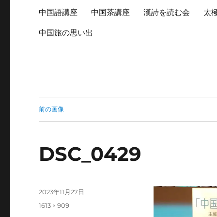
中国語講座
中国茶講座
漢詩を読む会
太
中国旅の思い出
前の画像
DSC_0429
投
2023年11月27日
稿
フ
1613 × 909
日:
ル