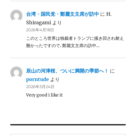
台湾・国民党・鄭麗文主席が訪中
に
H.
Shiragami
より
2026年4月18日
このところ世界は独裁者トランプに掻き回され耐え
難かったですので､鄭麗文主席の訪中…
辰山の河津桜、ついに満開の季節へ！
に
porntude
より
2026年3月24日
Very good i like it