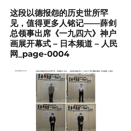
这段以德报怨的历史世所罕
见，值得更多人铭记——薛剑
总领事出席《一九四六》神户
画展开幕式 – 日本频道 – 人民
网_page-0004