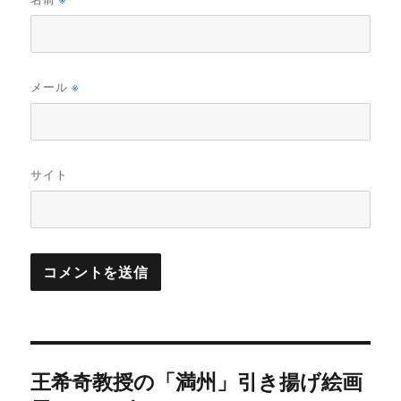
メール
※
サイト
投
王希奇教授の「満州」引き揚げ絵画
稿