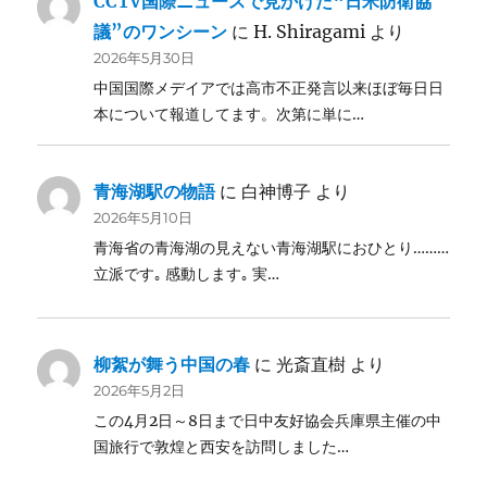
CCTV国際ニュースで見かけた“日米防衛協
議”のワンシーン
に
H. Shiragami
より
2026年5月30日
中国国際メデイアでは高市不正発言以来ほぼ毎日日
本について報道してます。次第に単に…
青海湖駅の物語
に
白神博子
より
2026年5月10日
青海省の青海湖の見えない青海湖駅におひとり………
立派です｡ 感動します｡ 実…
柳絮が舞う中国の春
に
光斎直樹
より
2026年5月2日
この4月2日～8日まで日中友好協会兵庫県主催の中
国旅行で敦煌と西安を訪問しました…