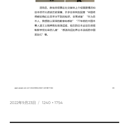
投
フ
2022年9月23日
1240 × 1754
稿
ル
日:
サ
イ
ズ