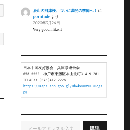
辰山の河津桜、ついに満開の季節へ！
に
porntude
より
2026年3月24日
Very good i like it
日本中国友好協会　兵庫県連合会
658-0003　神戸市東灘区本山北町3-4-9-201
TEL&FAX (078)412-2228
https://maps.app.goo.gl/DhAkeaBMHU2Bcgs
p8
メールアドレスを入力...
購読