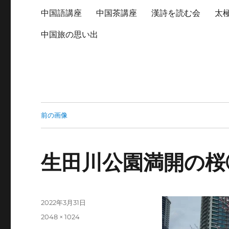
中国語講座
中国茶講座
漢詩を読む会
太
中国旅の思い出
前の画像
生田川公園満開の桜
投
2022年3月31日
稿
フ
2048 × 1024
日:
ル