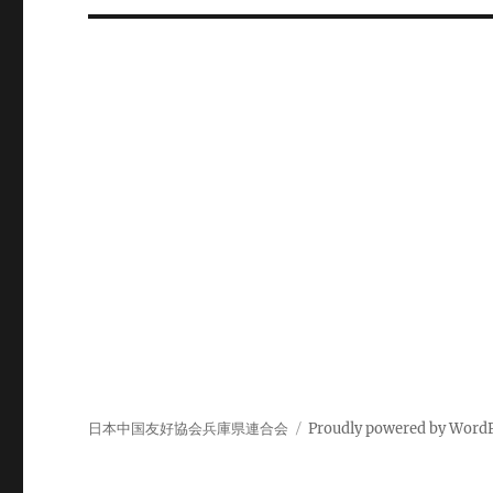
ビ
ゲ
ー
シ
ョ
ン
日本中国友好協会兵庫県連合会
Proudly powered by Word