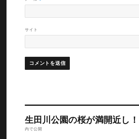
サイト
投
生田川公園の桜が満開近し！
稿
内で公開
ナ