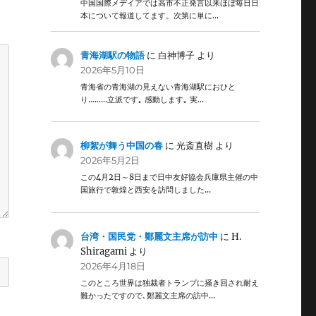
中国国際メデイアでは高市不正発言以来ほぼ毎日日
本について報道してます。次第に単に…
青海湖駅の物語
に
白神博子
より
2026年5月10日
青海省の青海湖の見えない青海湖駅におひと
り………立派です｡ 感動します｡ 実…
柳絮が舞う中国の春
に
光斎直樹
より
2026年5月2日
この4月2日～8日まで日中友好協会兵庫県主催の中
国旅行で敦煌と西安を訪問しました…
台湾・国民党・鄭麗文主席が訪中
に
H.
Shiragami
より
2026年4月18日
このところ世界は独裁者トランプに掻き回され耐え
難かったですので､鄭麗文主席の訪中…