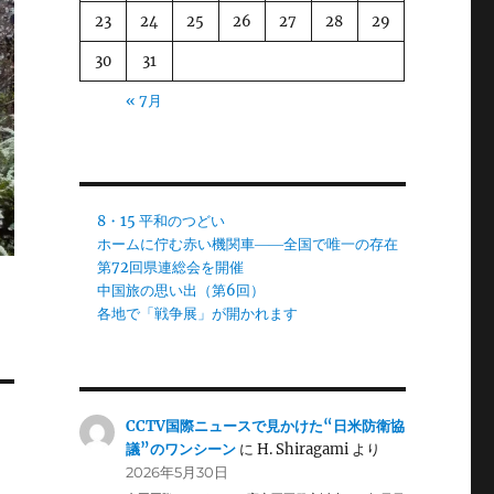
23
24
25
26
27
28
29
30
31
« 7月
8・15 平和のつどい
ホームに佇む赤い機関車――全国で唯一の存在
第72回県連総会を開催
中国旅の思い出（第6回）
各地で「戦争展」が開かれます
CCTV国際ニュースで見かけた“日米防衛協
議”のワンシーン
に
H. Shiragami
より
2026年5月30日