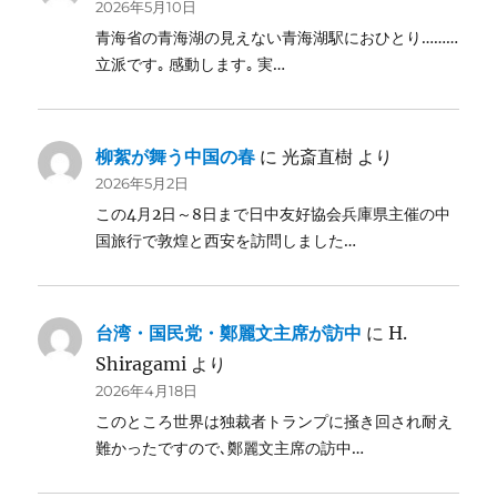
2026年5月10日
青海省の青海湖の見えない青海湖駅におひとり………
立派です｡ 感動します｡ 実…
柳絮が舞う中国の春
に
光斎直樹
より
2026年5月2日
この4月2日～8日まで日中友好協会兵庫県主催の中
国旅行で敦煌と西安を訪問しました…
台湾・国民党・鄭麗文主席が訪中
に
H.
Shiragami
より
2026年4月18日
このところ世界は独裁者トランプに掻き回され耐え
難かったですので､鄭麗文主席の訪中…