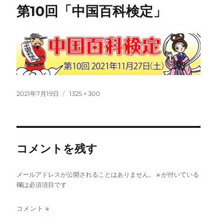
第10回「中国百科検定」
投
フ
2021年7月19日
1325 × 300
稿
ル
日:
サ
イ
ズ
コメントを残す
メールアドレスが公開されることはありません。
※
が付いている
欄は必須項目です
コメント
※