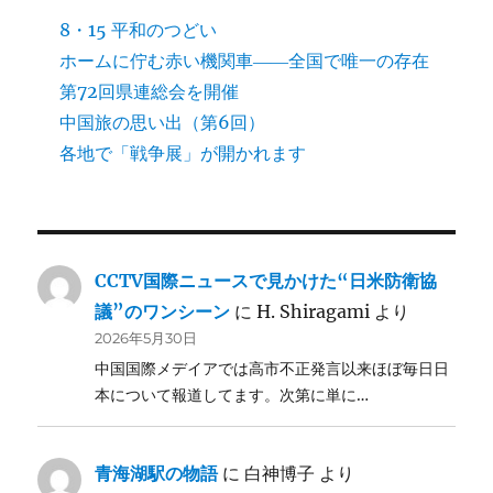
8・15 平和のつどい
ホームに佇む赤い機関車――全国で唯一の存在
第72回県連総会を開催
中国旅の思い出（第6回）
各地で「戦争展」が開かれます
CCTV国際ニュースで見かけた“日米防衛協
議”のワンシーン
に
H. Shiragami
より
2026年5月30日
中国国際メデイアでは高市不正発言以来ほぼ毎日日
本について報道してます。次第に単に…
青海湖駅の物語
に
白神博子
より