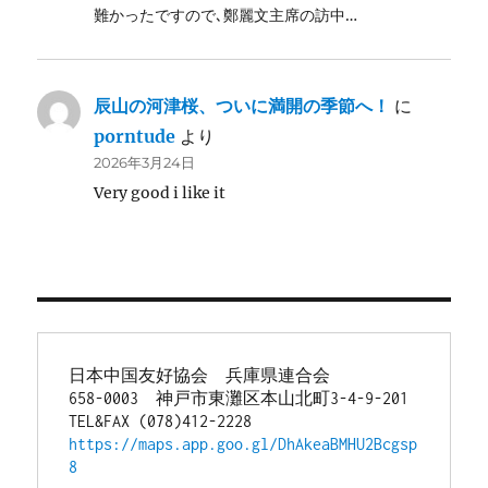
難かったですので､鄭麗文主席の訪中…
辰山の河津桜、ついに満開の季節へ！
に
porntude
より
2026年3月24日
Very good i like it
日本中国友好協会　兵庫県連合会
658-0003　神戸市東灘区本山北町3-4-9-201
TEL&FAX (078)412-2228
https://maps.app.goo.gl/DhAkeaBMHU2Bcgsp
8