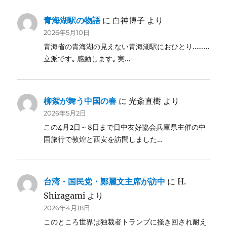
青海湖駅の物語
に
白神博子
より
2026年5月10日
青海省の青海湖の見えない青海湖駅におひとり………
立派です｡ 感動します｡ 実…
柳絮が舞う中国の春
に
光斎直樹
より
2026年5月2日
この4月2日～8日まで日中友好協会兵庫県主催の中
国旅行で敦煌と西安を訪問しました…
台湾・国民党・鄭麗文主席が訪中
に
H.
Shiragami
より
2026年4月18日
このところ世界は独裁者トランプに掻き回され耐え