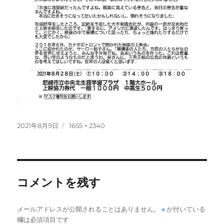
投
フ
2021年8月9日
1655 × 2340
稿
ル
日:
サ
イ
ズ
コメントを残す
メールアドレスが公開されることはありません。
※
が付いている
欄は必須項目です