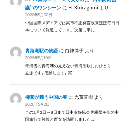
議”のワンシーン
に
H. Shiragami
より
2026年5月30日
中国国際メデイアでは高市不正発言以来ほぼ毎日日
本について報道してます。次第に単に…
青海湖駅の物語
に
白神博子
より
2026年5月10日
青海省の青海湖の見えない青海湖駅におひとり………
立派です｡ 感動します｡ 実…
柳絮が舞う中国の春
に
光斎直樹
より
2026年5月2日
この4月2日～8日まで日中友好協会兵庫県主催の中
国旅行で敦煌と西安を訪問しました…