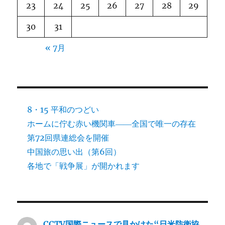
23
24
25
26
27
28
29
30
31
« 7月
8・15 平和のつどい
ホームに佇む赤い機関車――全国で唯一の存在
第72回県連総会を開催
中国旅の思い出（第6回）
各地で「戦争展」が開かれます
CCTV国際ニュースで見かけた“日米防衛協