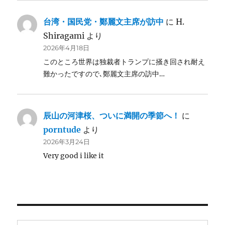
台湾・国民党・鄭麗文主席が訪中
に
H.
Shiragami
より
2026年4月18日
このところ世界は独裁者トランプに掻き回され耐え
難かったですので､鄭麗文主席の訪中…
辰山の河津桜、ついに満開の季節へ！
に
porntude
より
2026年3月24日
Very good i like it