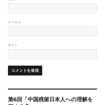
メール
※
サイト
投
第6回「中国残留日本人への理解を
稿