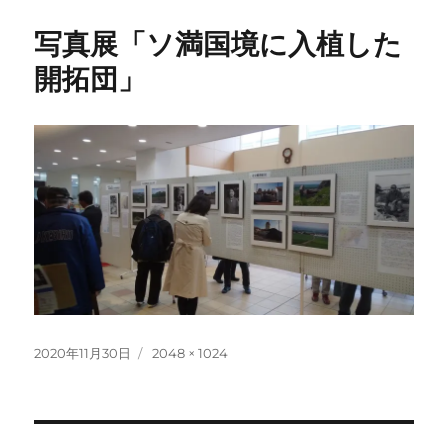
写真展「ソ満国境に入植した
開拓団」
投
フ
2020年11月30日
2048 × 1024
稿
ル
日:
サ
イ
ズ