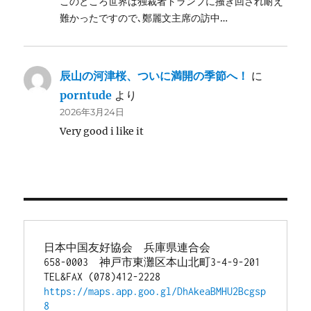
このところ世界は独裁者トランプに掻き回され耐え
難かったですので､鄭麗文主席の訪中…
辰山の河津桜、ついに満開の季節へ！
に
porntude
より
2026年3月24日
Very good i like it
日本中国友好協会　兵庫県連合会
658-0003　神戸市東灘区本山北町3-4-9-201
TEL&FAX (078)412-2228
https://maps.app.goo.gl/DhAkeaBMHU2Bcgsp
8