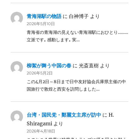
青海湖駅の物語
に
白神博子
より
2026年5月10日
青海省の青海湖の見えない青海湖駅におひとり………
立派です｡ 感動します｡ 実…
柳絮が舞う中国の春
に
光斎直樹
より
2026年5月2日
この4月2日～8日まで日中友好協会兵庫県主催の中
国旅行で敦煌と西安を訪問しました…
台湾・国民党・鄭麗文主席が訪中
に
H.
Shiragami
より
2026年4月18日