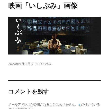
映画「いしぶみ」画像
投
フ
2020年9月15日
600 × 246
稿
ル
日:
サ
イ
ズ
コメントを残す
メールアドレスが公開されることはありません。
※
が付いている