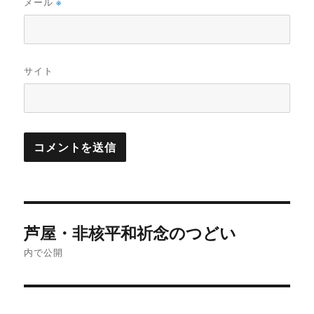
メール
※
サイト
投
芦屋・非核平和祈念のつどい
稿
内で公開
ナ
ビ