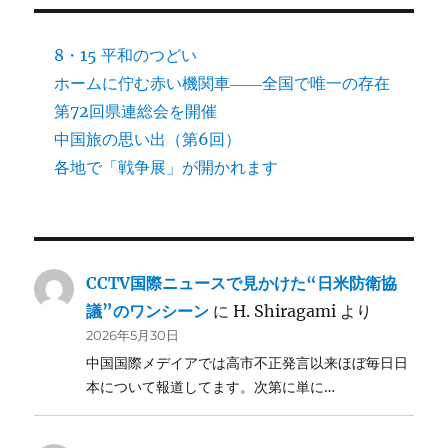
8・15 平和のつどい
ホームに佇む赤い機関車――全国で唯一の存在
第72回県連総会を開催
中国旅の思い出（第6回）
各地で「戦争展」が開かれます
CCTV国際ニュースで見かけた“日米防衛協
議”のワンシーン
に
H. Shiragami
より
2026年5月30日
中国国際メデイアでは高市不正発言以来ほぼ毎日日
本について報道してます。次第に単に…