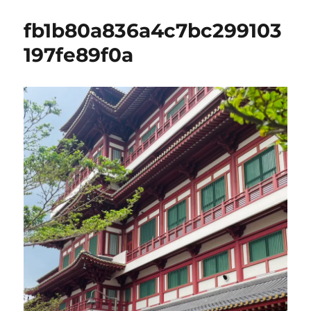
fb1b80a836a4c7bc299103
197fe89f0a