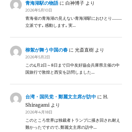
青海湖駅の物語
に
白神博子
より
2026年5月10日
青海省の青海湖の見えない青海湖駅におひとり………
立派です｡ 感動します｡ 実…
柳絮が舞う中国の春
に
光斎直樹
より
2026年5月2日
この4月2日～8日まで日中友好協会兵庫県主催の中
国旅行で敦煌と西安を訪問しました…
台湾・国民党・鄭麗文主席が訪中
に
H.
Shiragami
より
2026年4月18日
このところ世界は独裁者トランプに掻き回され耐え
難かったですので､鄭麗文主席の訪中…