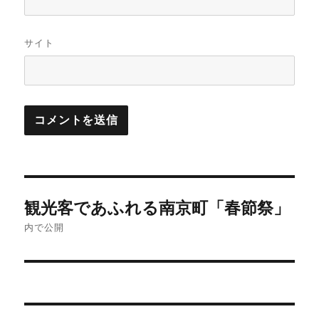
サイト
投
観光客であふれる南京町「春節祭」
稿
内で公開
ナ
ビ
ゲ