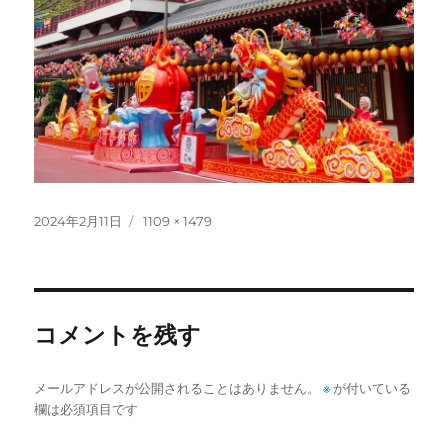
投
フ
2024年2月11日
1109 × 1479
稿
ル
日:
サ
イ
ズ
コメントを残す
メールアドレスが公開されることはありません。
※
が付いている
欄は必須項目です