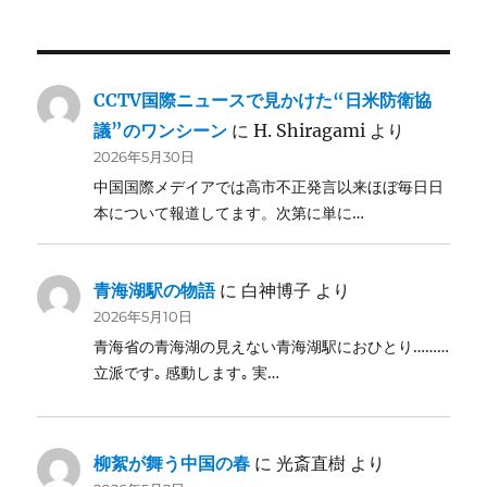
CCTV国際ニュースで見かけた“日米防衛協
議”のワンシーン
に
H. Shiragami
より
2026年5月30日
中国国際メデイアでは高市不正発言以来ほぼ毎日日
本について報道してます。次第に単に…
青海湖駅の物語
に
白神博子
より
2026年5月10日
青海省の青海湖の見えない青海湖駅におひとり………
立派です｡ 感動します｡ 実…
柳絮が舞う中国の春
に
光斎直樹
より