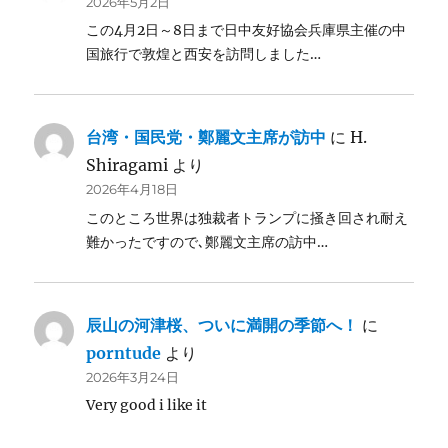
2026年5月2日
この4月2日～8日まで日中友好協会兵庫県主催の中
国旅行で敦煌と西安を訪問しました…
台湾・国民党・鄭麗文主席が訪中
に
H.
Shiragami
より
2026年4月18日
このところ世界は独裁者トランプに掻き回され耐え
難かったですので､鄭麗文主席の訪中…
辰山の河津桜、ついに満開の季節へ！
に
porntude
より
2026年3月24日
Very good i like it