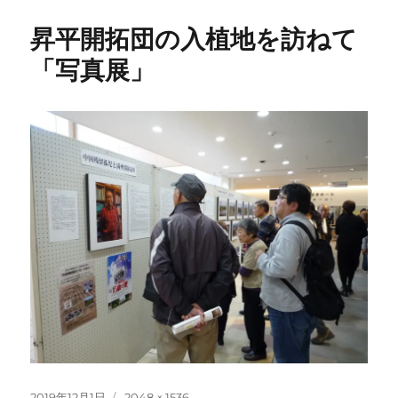
昇平開拓団の入植地を訪ねて
「写真展」
投
フ
2019年12月1日
2048 × 1536