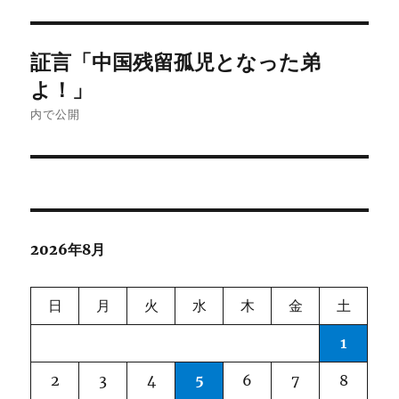
投
証言「中国残留孤児となった弟
稿
よ！」
ナ
内で公開
ビ
ゲ
ー
2026年8月
シ
ョ
日
月
火
水
木
金
土
ン
1
2
3
4
5
6
7
8