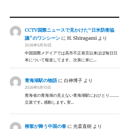
CCTV国際ニュースで見かけた“日米防衛協
議”のワンシーン
に
H. Shiragami
より
2026年5月30日
中国国際メデイアでは高市不正発言以来ほぼ毎日日
本について報道してます。次第に単に…
青海湖駅の物語
に
白神博子
より
2026年5月10日
青海省の青海湖の見えない青海湖駅におひとり………
立派です｡ 感動します｡ 実…
柳絮が舞う中国の春
に
光斎直樹
より