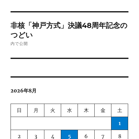
投
非核「神戸方式」決議48周年記念の
稿
つどい
ナ
内で公開
ビ
ゲ
ー
2026年8月
シ
ョ
日
月
火
水
木
金
土
ン
1
2
3
4
5
6
7
8