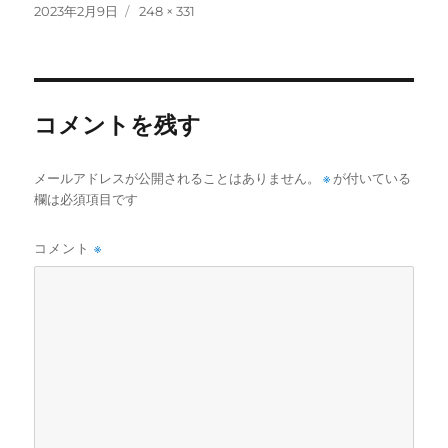
投
フ
2023年2月9日
248 × 331
稿
ル
日:
サ
イ
ズ
コメントを残す
メールアドレスが公開されることはありません。
※
が付いている
欄は必須項目です
コメント
※