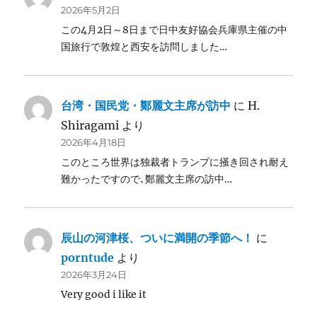
2026年5月2日
この4月2日～8日まで日中友好協会兵庫県主催の中
国旅行で敦煌と西安を訪問しました…
台湾・国民党・鄭麗文主席が訪中
に
H.
Shiragami
より
2026年4月18日
このところ世界は独裁者トランプに掻き回され耐え
難かったですので､鄭麗文主席の訪中…
辰山の河津桜、ついに満開の季節へ！
に
porntude
より
2026年3月24日
Very good i like it