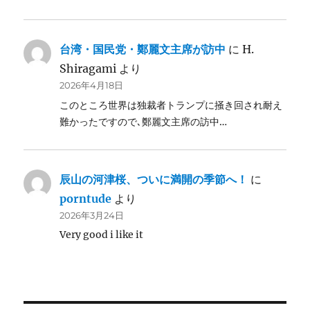
台湾・国民党・鄭麗文主席が訪中
に
H.
Shiragami
より
2026年4月18日
このところ世界は独裁者トランプに掻き回され耐え
難かったですので､鄭麗文主席の訪中…
辰山の河津桜、ついに満開の季節へ！
に
porntude
より
2026年3月24日
Very good i like it