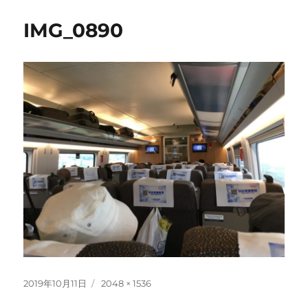
IMG_0890
投
フ
2019年10月11日
2048 × 1536
稿
ル