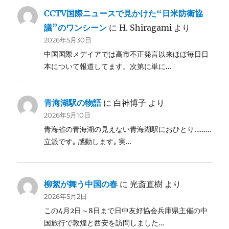
CCTV国際ニュースで見かけた“日米防衛協
議”のワンシーン
に
H. Shiragami
より
2026年5月30日
中国国際メデイアでは高市不正発言以来ほぼ毎日日
本について報道してます。次第に単に…
青海湖駅の物語
に
白神博子
より
2026年5月10日
青海省の青海湖の見えない青海湖駅におひとり………
立派です｡ 感動します｡ 実…
柳絮が舞う中国の春
に
光斎直樹
より
2026年5月2日
この4月2日～8日まで日中友好協会兵庫県主催の中
国旅行で敦煌と西安を訪問しました…