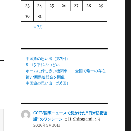
23
24
25
26
27
28
29
30
31
« 7月
中国旅の思い出（第7回）
8・15 平和のつどい
ホームに佇む赤い機関車――全国で唯一の存在
第72回県連総会を開催
中国旅の思い出（第6回）
CCTV国際ニュースで見かけた“日米防衛協
議”のワンシーン
に
H. Shiragami
より
2026年5月30日