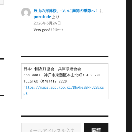
辰山の河津桜、ついに満開の季節へ！
に
porntude
より
2026年3月24日
Very good i like it
日本中国友好協会　兵庫県連合会
658-0003　神戸市東灘区本山北町3-4-9-201
TEL&FAX (078)412-2228
https://maps.app.goo.gl/DhAkeaBMHU2Bcgs
p8
メールアドレスを入力...
購読