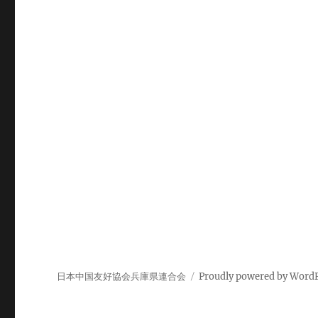
シ
ョ
ン
日本中国友好協会兵庫県連合会
Proudly powered by Word