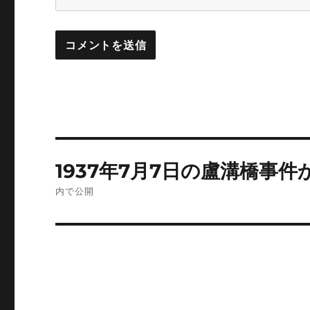
投
1937年7月7日の盧溝橋事件
稿
内で公開
ナ
ビ
ゲ
ー