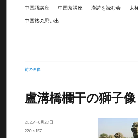
中国語講座
中国茶講座
漢詩を読む会
太
中国旅の思い出
前の画像
盧溝橋欄干の獅子像
投
2023年6月20日
稿
フ
220 × 157
日:
ル