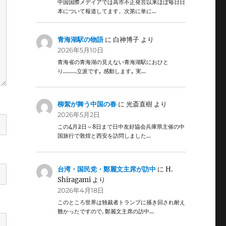
中国国際メデイアでは高市不正発言以来ほぼ毎日日
本について報道してます。次第に単に…
青海湖駅の物語
に
白神博子
より
2026年5月10日
青海省の青海湖の見えない青海湖駅におひと
り………立派です｡ 感動します｡ 実…
柳絮が舞う中国の春
に
光斎直樹
より
2026年5月2日
この4月2日～8日まで日中友好協会兵庫県主催の中
国旅行で敦煌と西安を訪問しました…
台湾・国民党・鄭麗文主席が訪中
に
H.
Shiragami
より
2026年4月18日
このところ世界は独裁者トランプに掻き回され耐え
難かったですので､鄭麗文主席の訪中…