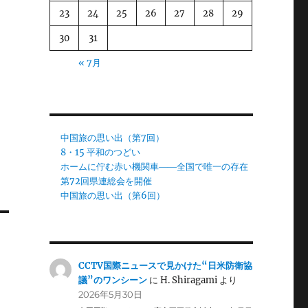
23
24
25
26
27
28
29
30
31
« 7月
中国旅の思い出（第7回）
8・15 平和のつどい
ホームに佇む赤い機関車――全国で唯一の存在
第72回県連総会を開催
中国旅の思い出（第6回）
CCTV国際ニュースで見かけた“日米防衛協
議”のワンシーン
に
H. Shiragami
より
2026年5月30日