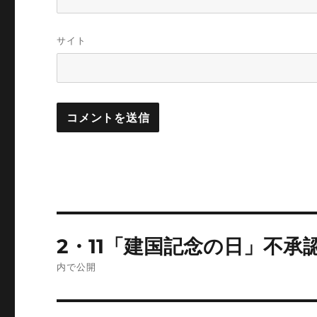
サイト
投
2・11「建国記念の日」不承
稿
内で公開
ナ