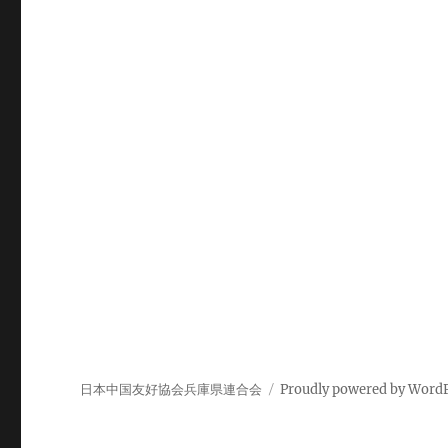
ビ
ゲ
ー
シ
ョ
ン
日本中国友好協会兵庫県連合会
Proudly powered by Word