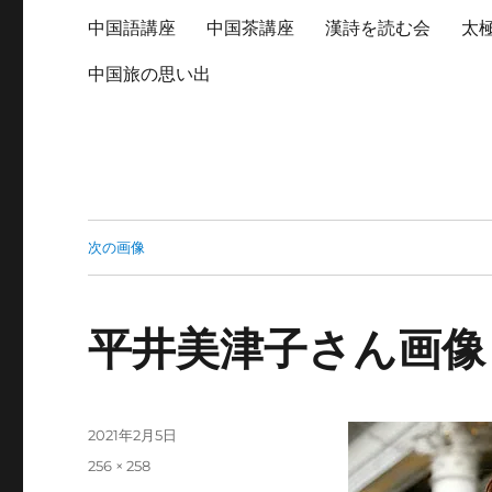
中国語講座
中国茶講座
漢詩を読む会
太
中国旅の思い出
次の画像
平井美津子さん画像
投
2021年2月5日
稿
フ
256 × 258
日:
ル