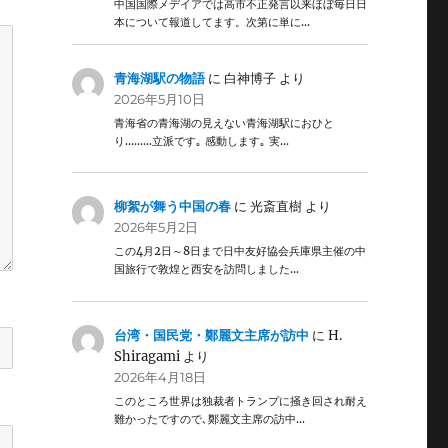
中国国際メデイアでは高市不正発言以来ほぼ毎日日
本について報道してます。次第に単に…
青海湖駅の物語
に
白神博子
より
2026年5月10日
青海省の青海湖の見えない青海湖駅におひと
り………立派です｡ 感動します｡ 実…
柳絮が舞う中国の春
に
光斎直樹
より
2026年5月2日
この4月2日～8日まで日中友好協会兵庫県主催の中
国旅行で敦煌と西安を訪問しました…
台湾・国民党・鄭麗文主席が訪中
に
H.
Shiragami
より
2026年4月18日
このところ世界は独裁者トランプに掻き回され耐え
難かったですので､鄭麗文主席の訪中…