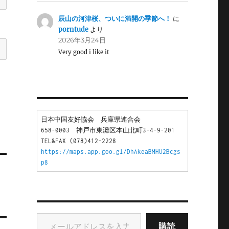
辰山の河津桜、ついに満開の季節へ！
に
porntude
より
2026年3月24日
Very good i like it
日本中国友好協会　兵庫県連合会
658-0003　神戸市東灘区本山北町3-4-9-201
TEL&FAX (078)412-2228
https://maps.app.goo.gl/DhAkeaBMHU2Bcgs
p8
メールアドレスを入力...
購読