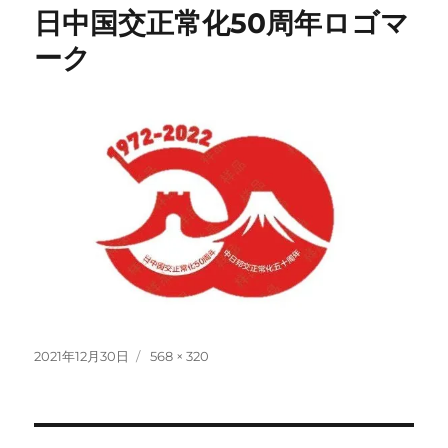
日中国交正常化50周年ロゴマ
ーク
投
フ
2021年12月30日
568 × 320
稿
ル
日:
サ
イ
ズ