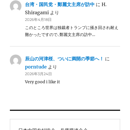
台湾・国民党・鄭麗文主席が訪中
に
H.
Shiragami
より
2026年4月18日
このところ世界は独裁者トランプに掻き回され耐え
難かったですので､鄭麗文主席の訪中…
辰山の河津桜、ついに満開の季節へ！
に
porntude
より
2026年3月24日
Very good i like it