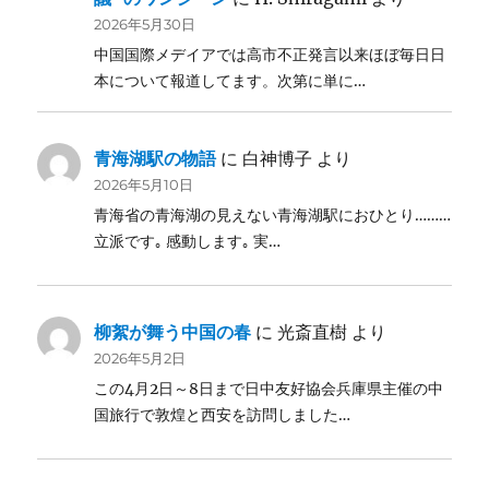
2026年5月30日
中国国際メデイアでは高市不正発言以来ほぼ毎日日
本について報道してます。次第に単に…
青海湖駅の物語
に
白神博子
より
2026年5月10日
青海省の青海湖の見えない青海湖駅におひとり………
立派です｡ 感動します｡ 実…
柳絮が舞う中国の春
に
光斎直樹
より
2026年5月2日
この4月2日～8日まで日中友好協会兵庫県主催の中
国旅行で敦煌と西安を訪問しました…