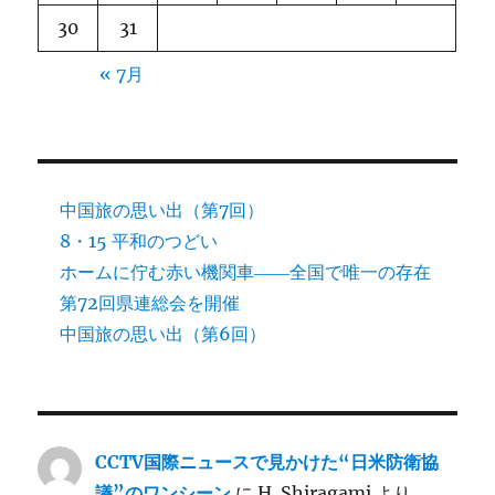
30
31
« 7月
中国旅の思い出（第7回）
8・15 平和のつどい
ホームに佇む赤い機関車――全国で唯一の存在
第72回県連総会を開催
中国旅の思い出（第6回）
CCTV国際ニュースで見かけた“日米防衛協
議”のワンシーン
に
H. Shiragami
より