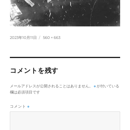
投
フ
2023年10月11日
560 × 663
稿
ル
日:
サ
イ
ズ
コメントを残す
メールアドレスが公開されることはありません。
※
が付いている
欄は必須項目です
コメント
※