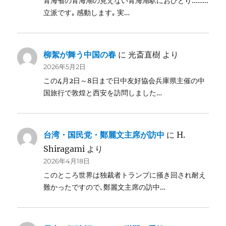
青海省の青海湖の見えない青海湖駅におひとり………
立派です｡ 感動します｡ 実…
柳絮が舞う中国の春
に
光斎直樹
より
2026年5月2日
この4月2日～8日まで日中友好協会兵庫県主催の中
国旅行で敦煌と西安を訪問しました…
台湾・国民党・鄭麗文主席が訪中
に
H.
Shiragami
より
2026年4月18日
このところ世界は独裁者トランプに掻き回され耐え
難かったですので､鄭麗文主席の訪中…