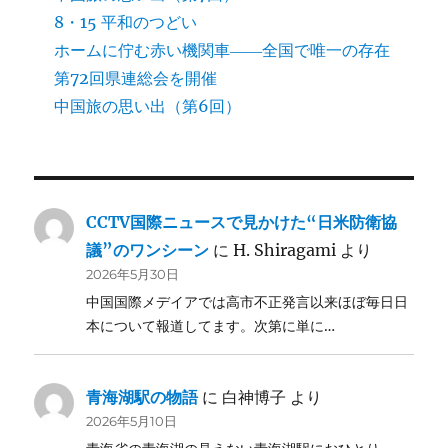
8・15 平和のつどい
ホームに佇む赤い機関車――全国で唯一の存在
第72回県連総会を開催
中国旅の思い出（第6回）
CCTV国際ニュースで見かけた“日米防衛協
議”のワンシーン
に
H. Shiragami
より
2026年5月30日
中国国際メデイアでは高市不正発言以来ほぼ毎日日
本について報道してます。次第に単に…
青海湖駅の物語
に
白神博子
より
2026年5月10日