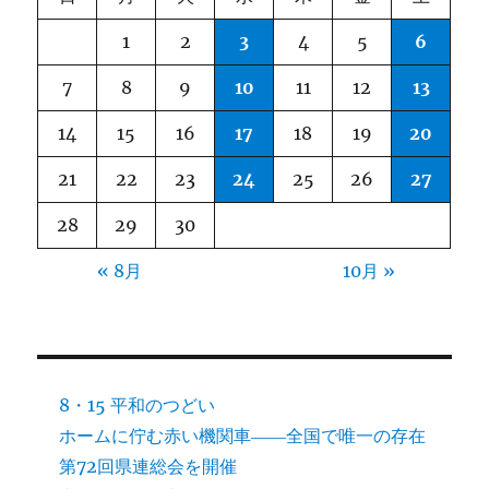
催
さ
1
2
3
4
5
6
れ
ま
7
8
9
10
11
12
13
し
た
14
15
16
17
18
19
20
（8
月
21
22
23
24
25
26
27
31
日）
28
29
30
に
« 8月
10月 »
8・15 平和のつどい
ホームに佇む赤い機関車――全国で唯一の存在
第72回県連総会を開催