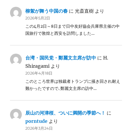
柳絮が舞う中国の春
に
光斎直樹
より
2026年5月2日
この4月2日～8日まで日中友好協会兵庫県主催の中
国旅行で敦煌と西安を訪問しました…
台湾・国民党・鄭麗文主席が訪中
に
H.
Shiragami
より
2026年4月18日
このところ世界は独裁者トランプに掻き回され耐え
難かったですので､鄭麗文主席の訪中…
辰山の河津桜、ついに満開の季節へ！
に
porntude
より
2026年3月24日