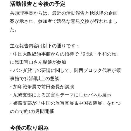
活動報告と今後の予定
兵頭理事長からは、最近の活動報告と秋以降の企画
案が示され、参加者で活発な意見交換が行われまし
た。
主な報告内容は以下の通りです：
• 中国大阪総領事館からの招待で「記憶・平和の旅」
に黒田宝山さん親娘が参加
• パンダ貸与の要請に関して、関西ブロック代表が領
事館で3時間以上の懇談
• 加印戦争展で前田会長が講演
• 尼崎支部による加害をテーマにしたパネル展示
• 姫路支部が「中国の旅写真展＆中国衣装展」をたつ
の市で約1カ月間開催
今後の取り組み