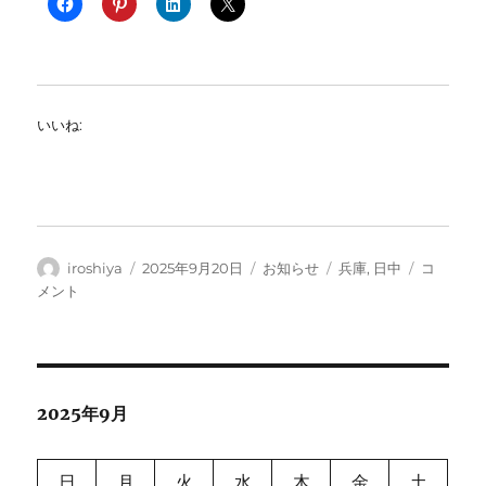
いいね:
投
投
カ
タ
第
iroshiya
2025年9月20日
お知らせ
兵庫
,
日中
コ
稿
稿
テ
グ
1
メント
者
日:
ゴ
回
リ
県
ー
連
理
事
2025年9月
会
が
開
日
月
火
水
木
金
土