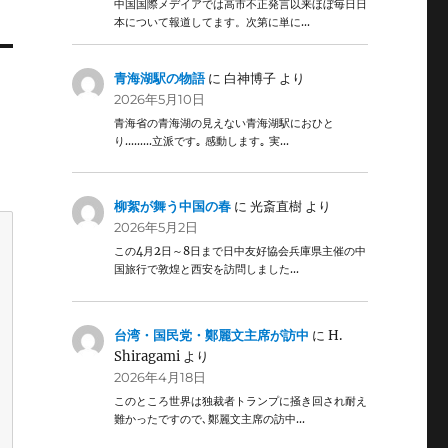
中国国際メデイアでは高市不正発言以来ほぼ毎日日
本について報道してます。次第に単に…
青海湖駅の物語
に
白神博子
より
2026年5月10日
青海省の青海湖の見えない青海湖駅におひと
り………立派です｡ 感動します｡ 実…
柳絮が舞う中国の春
に
光斎直樹
より
2026年5月2日
この4月2日～8日まで日中友好協会兵庫県主催の中
国旅行で敦煌と西安を訪問しました…
台湾・国民党・鄭麗文主席が訪中
に
H.
Shiragami
より
2026年4月18日
このところ世界は独裁者トランプに掻き回され耐え
難かったですので､鄭麗文主席の訪中…