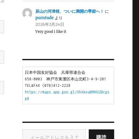
辰山の河津桜、ついに満開の季節へ！
に
porntude
より
2026年3月24日
Very good i like it
日本中国友好協会　兵庫県連合会
658-0003　神戸市東灘区本山北町3-4-9-201
TEL&FAX (078)412-2228
https://maps.app.goo.gl/DhAkeaBMHU2Bcgs
p8
メールアドレスを入力...
購読