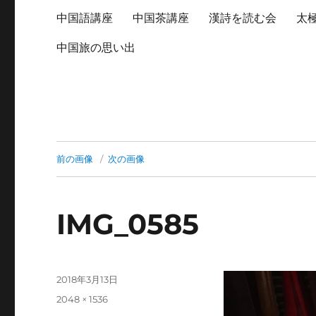
中国語講座
中国茶講座
漢詩を読む会
太
中国旅の思い出
前の画像
次の画像
IMG_0585
投
2018年3月13日
稿
フ
2048 × 1536
日:
ル