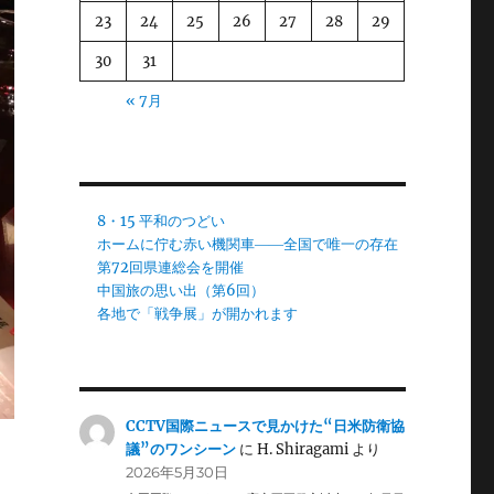
23
24
25
26
27
28
29
30
31
« 7月
8・15 平和のつどい
ホームに佇む赤い機関車――全国で唯一の存在
第72回県連総会を開催
中国旅の思い出（第6回）
各地で「戦争展」が開かれます
CCTV国際ニュースで見かけた“日米防衛協
議”のワンシーン
に
H. Shiragami
より
2026年5月30日