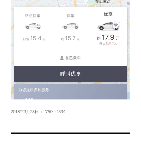
投
フ
2018年3月23日
750 × 1334
稿
ル
日:
サ
イ
ズ