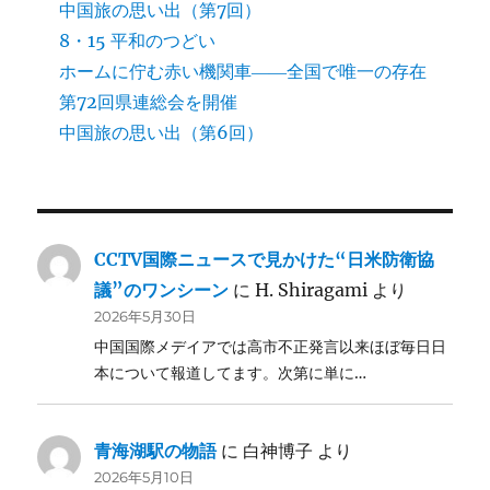
中国旅の思い出（第7回）
8・15 平和のつどい
ホームに佇む赤い機関車――全国で唯一の存在
第72回県連総会を開催
中国旅の思い出（第6回）
CCTV国際ニュースで見かけた“日米防衛協
議”のワンシーン
に
H. Shiragami
より
2026年5月30日
中国国際メデイアでは高市不正発言以来ほぼ毎日日
本について報道してます。次第に単に…
青海湖駅の物語
に
白神博子
より
2026年5月10日