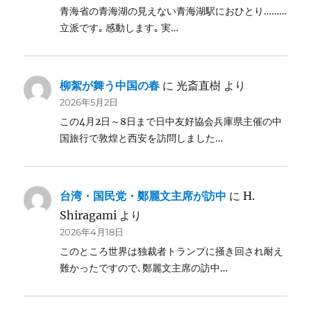
青海省の青海湖の見えない青海湖駅におひとり………
立派です｡ 感動します｡ 実…
柳絮が舞う中国の春
に
光斎直樹
より
2026年5月2日
この4月2日～8日まで日中友好協会兵庫県主催の中
国旅行で敦煌と西安を訪問しました…
台湾・国民党・鄭麗文主席が訪中
に
H.
Shiragami
より
2026年4月18日
このところ世界は独裁者トランプに掻き回され耐え
難かったですので､鄭麗文主席の訪中…