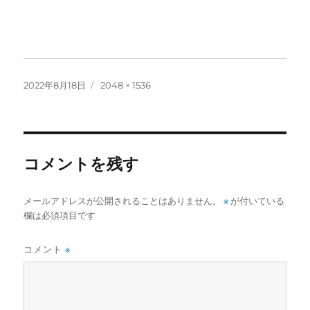
投
フ
2022年8月18日
2048 × 1536
稿
ル
日:
サ
イ
ズ
コメントを残す
メールアドレスが公開されることはありません。
※
が付いている
欄は必須項目です
コメント
※