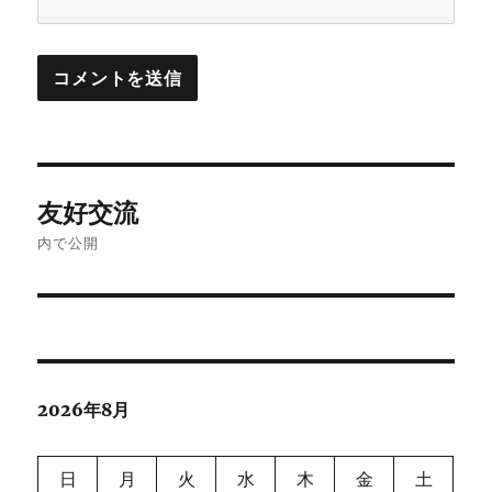
投
友好交流
稿
内で公開
ナ
ビ
ゲ
2026年8月
ー
シ
日
月
火
水
木
金
土