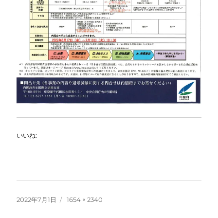
いいね:
投
フ
2022年7月1日
1654 × 2340
稿
ル