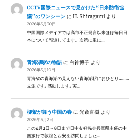
CCTV国際ニュースで見かけた“日米防衛協
議”のワンシーン
に
H. Shiragami
より
2026年5月30日
中国国際メデイアでは高市不正発言以来ほぼ毎日日
本について報道してます。次第に単に…
青海湖駅の物語
に
白神博子
より
2026年5月10日
青海省の青海湖の見えない青海湖駅におひとり………
立派です｡ 感動します｡ 実…
柳絮が舞う中国の春
に
光斎直樹
より
2026年5月2日
この4月2日～8日まで日中友好協会兵庫県主催の中
国旅行で敦煌と西安を訪問しました…