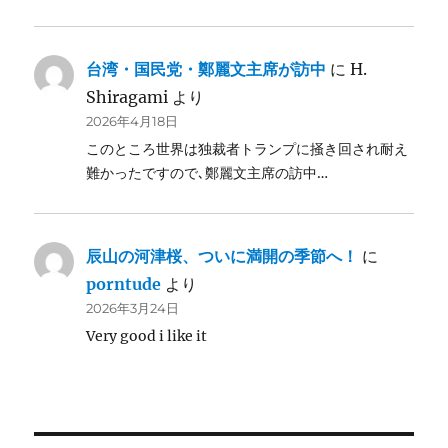
台湾・国民党・鄭麗文主席が訪中
に
H.
Shiragami
より
2026年4月18日
このところ世界は独裁者トランプに掻き回され耐え
難かったですので､鄭麗文主席の訪中…
辰山の河津桜、ついに満開の季節へ！
に
porntude
より
2026年3月24日
Very good i like it