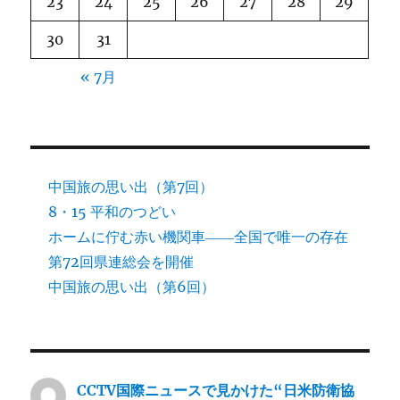
23
24
25
26
27
28
29
30
31
« 7月
中国旅の思い出（第7回）
8・15 平和のつどい
ホームに佇む赤い機関車――全国で唯一の存在
第72回県連総会を開催
中国旅の思い出（第6回）
CCTV国際ニュースで見かけた“日米防衛協