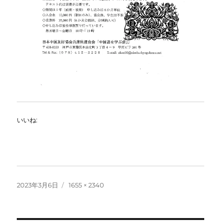
いいね:
投
フ
2023年3月6日
1655 × 2340
稿
ル
日:
サ
イ