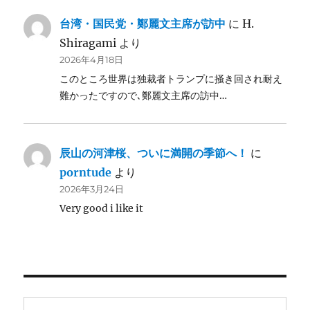
台湾・国民党・鄭麗文主席が訪中
に
H.
Shiragami
より
2026年4月18日
このところ世界は独裁者トランプに掻き回され耐え
難かったですので､鄭麗文主席の訪中…
辰山の河津桜、ついに満開の季節へ！
に
porntude
より
2026年3月24日
Very good i like it