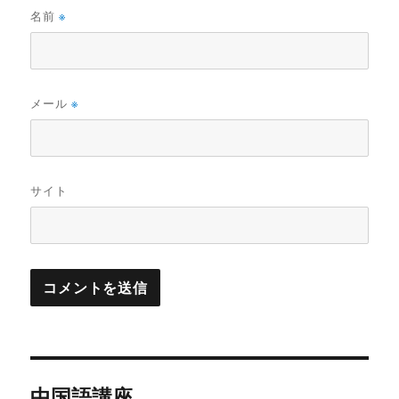
名前
※
メール
※
サイト
投
中国語講座