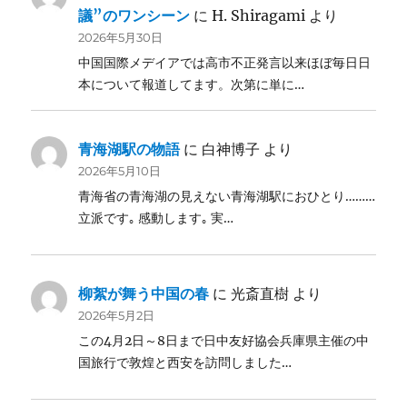
議”のワンシーン
に
H. Shiragami
より
2026年5月30日
中国国際メデイアでは高市不正発言以来ほぼ毎日日
本について報道してます。次第に単に…
青海湖駅の物語
に
白神博子
より
2026年5月10日
青海省の青海湖の見えない青海湖駅におひとり………
立派です｡ 感動します｡ 実…
柳絮が舞う中国の春
に
光斎直樹
より
2026年5月2日
この4月2日～8日まで日中友好協会兵庫県主催の中
国旅行で敦煌と西安を訪問しました…