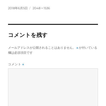
投
フ
2018年6月5日
2048 × 1536
稿
ル
日:
サ
イ
ズ
コメントを残す
メールアドレスが公開されることはありません。
※
が付いている
欄は必須項目です
コメント
※