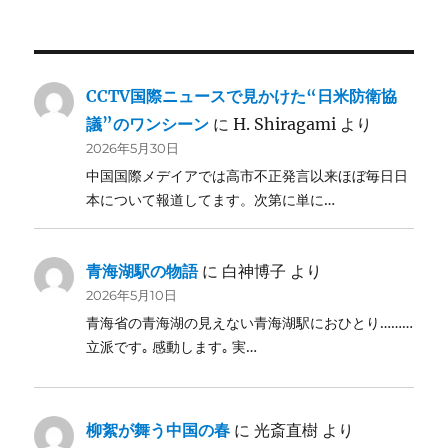
CCTV国際ニュースで見かけた“日米防衛協
議”のワンシーン
に
H. Shiragami
より
2026年5月30日
中国国際メデイアでは高市不正発言以来ほぼ毎日日
本について報道してます。次第に単に…
青海湖駅の物語
に
白神博子
より
2026年5月10日
青海省の青海湖の見えない青海湖駅におひとり………
立派です｡ 感動します｡ 実…
柳絮が舞う中国の春
に
光斎直樹
より