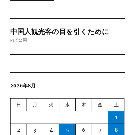
投
中国人観光客の目を引くために
稿
内で公開
ナ
ビ
ゲ
2026年8月
ー
シ
日
月
火
水
木
金
土
ョ
1
ン
2
3
4
5
6
7
8