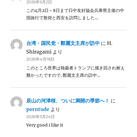
2026年5月2日
この4月2日～8日まで日中友好協会兵庫県主催の中
国旅行で敦煌と西安を訪問しました…
台湾・国民党・鄭麗文主席が訪中
に
H.
Shiragami
より
2026年4月18日
このところ世界は独裁者トランプに掻き回され耐え
難かったですので､鄭麗文主席の訪中…
辰山の河津桜、ついに満開の季節へ！
に
porntude
より
2026年3月24日
Very good i like it