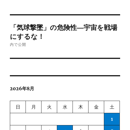
投
「気球撃墜」の危険性―宇宙を戦場
稿
にするな！
ナ
内で公開
ビ
ゲ
ー
2026年8月
シ
ョ
日
月
火
水
木
金
土
ン
1