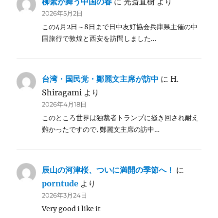
柳絮が舞う中国の春
に
光斎直樹
より
2026年5月2日
この4月2日～8日まで日中友好協会兵庫県主催の中
国旅行で敦煌と西安を訪問しました…
台湾・国民党・鄭麗文主席が訪中
に
H.
Shiragami
より
2026年4月18日
このところ世界は独裁者トランプに掻き回され耐え
難かったですので､鄭麗文主席の訪中…
辰山の河津桜、ついに満開の季節へ！
に
porntude
より
2026年3月24日
Very good i like it