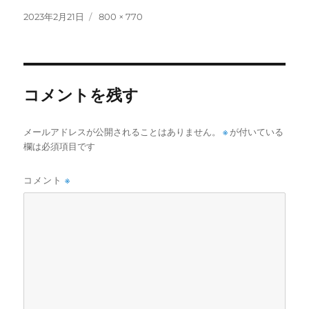
投
フ
2023年2月21日
800 × 770
稿
ル
日:
サ
イ
ズ
コメントを残す
メールアドレスが公開されることはありません。
※
が付いている
欄は必須項目です
コメント
※