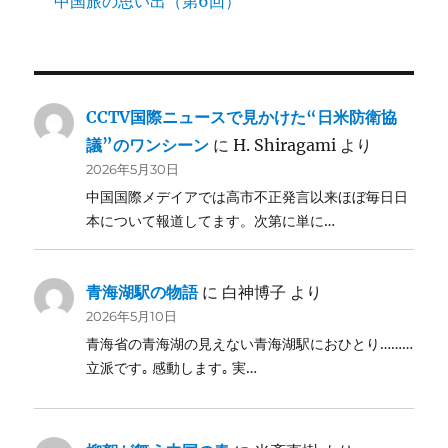
中国旅の思い出（第6回）
CCTV国際ニュースで見かけた“日米防衛協
議”のワンシーン
に
H. Shiragami
より
2026年5月30日
中国国際メデイアでは高市不正発言以来ほぼ毎日日
本について報道してます。次第に単に…
青海湖駅の物語
に
白神博子
より
2026年5月10日
青海省の青海湖の見えない青海湖駅におひとり………
立派です｡ 感動します｡ 実…