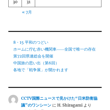
30
31
« 7月
8・15 平和のつどい
ホームに佇む赤い機関車――全国で唯一の存在
第72回県連総会を開催
中国旅の思い出（第6回）
各地で「戦争展」が開かれます
CCTV国際ニュースで見かけた“日米防衛協
議”のワンシーン
に
H. Shiragami
より