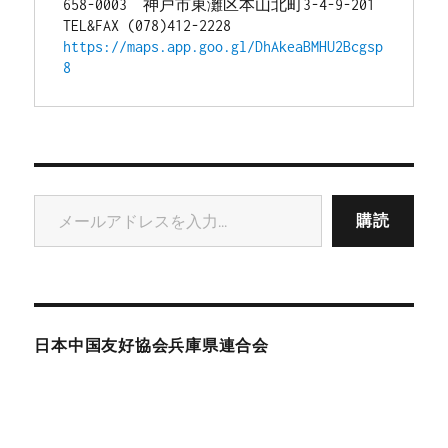
658-0003　神戸市東灘区本山北町3-4-9-201
TEL&FAX (078)412-2228
https://maps.app.goo.gl/DhAkeaBMHU2Bcgsp
8
メールアドレスを入力...
購読
日本中国友好協会兵庫県連合会