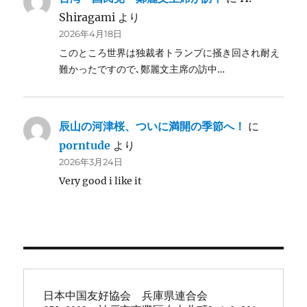
Shiragami
より
2026年4月18日
このところ世界は独裁者トランプに掻き回され耐え
難かったですので､鄭麗文主席の訪中…
辰山の河津桜、ついに満開の季節へ！
に
porntude
より
2026年3月24日
Very good i like it
日本中国友好協会　兵庫県連合会