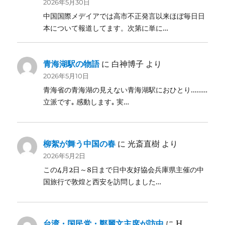
2026年5月30日
中国国際メデイアでは高市不正発言以来ほぼ毎日日
本について報道してます。次第に単に…
青海湖駅の物語
に
白神博子
より
2026年5月10日
青海省の青海湖の見えない青海湖駅におひとり………
立派です｡ 感動します｡ 実…
柳絮が舞う中国の春
に
光斎直樹
より
2026年5月2日
この4月2日～8日まで日中友好協会兵庫県主催の中
国旅行で敦煌と西安を訪問しました…
台湾・国民党・鄭麗文主席が訪中
に
H.