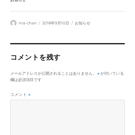
投
投
カ
ma-chan
2018年9月10日
お知らせ
稿
稿
テ
者
日:
ゴ
リ
ー
コメントを残す
メールアドレスが公開されることはありません。
※
が付いている
欄は必須項目です
コメント
※