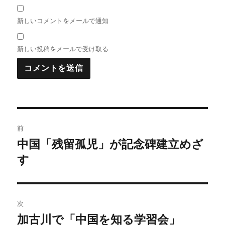
新しいコメントをメールで通知
新しい投稿をメールで受け取る
投
前
稿
中国「残留孤児」が記念碑建立めざ
前
の
す
ナ
投
ビ
稿:
ゲ
次
加古川で「中国を知る学習会」
次
ー