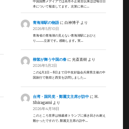
中国国際メデイアでは高市不正発言以来ほぼ毎日日
本について報道してます。次第に単に…
青海湖駅の物語
に
白神博子
より
2026年5月10日
青海省の青海湖の見えない青海湖駅におひと
り………立派です｡ 感動します｡ 実…
柳絮が舞う中国の春
に
光斎直樹
より
2026年5月2日
この4月2日～8日まで日中友好協会兵庫県主催の中
国旅行で敦煌と西安を訪問しました…
台湾・国民党・鄭麗文主席が訪中
に
H.
Shiragami
より
2026年4月18日
このところ世界は独裁者トランプに掻き回され耐え
難かったですので､鄭麗文主席の訪中…