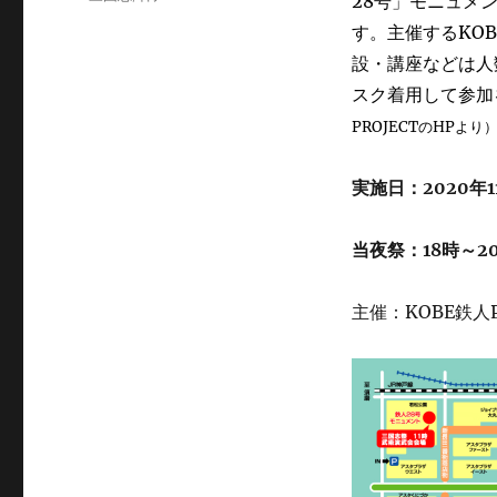
28号」モニュメ
ゴ
グ
す。主催するKOB
リ
ー
設・講座などは人
スク着用して参加
PROJECTのHPより
実施日：2020年
当夜祭：18時～
主催：KOBE鉄人P