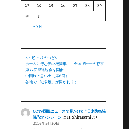
23
24
25
26
27
28
29
30
31
« 7月
8・15 平和のつどい
ホームに佇む赤い機関車――全国で唯一の存在
第72回県連総会を開催
中国旅の思い出（第6回）
各地で「戦争展」が開かれます
CCTV国際ニュースで見かけた“日米防衛協
議”のワンシーン
に
H. Shiragami
より
2026年5月30日