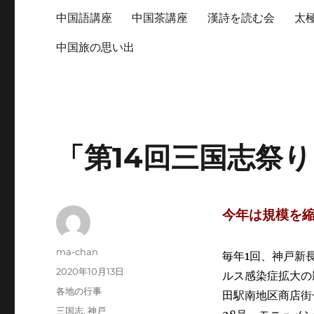
中国語講座
中国茶講座
漢詩を読む会
太
中国旅の思い出
「第14回三国志祭
今年は規模を
投
ma-chan
毎年1回、神戸新
稿
投
2020年10月13日
ルス感染症拡大の
者
稿
カ
各地の行事
田駅南地区商店街
日:
テ
タ
三国志
,
神戸