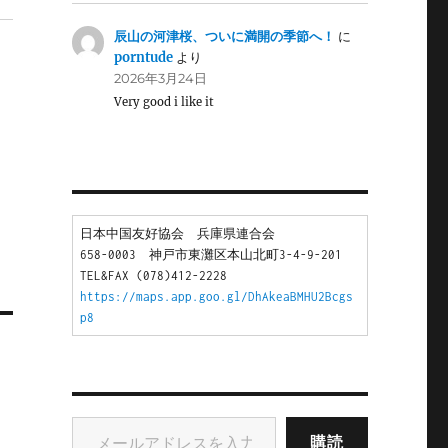
辰山の河津桜、ついに満開の季節へ！
に
porntude
より
2026年3月24日
Very good i like it
日本中国友好協会　兵庫県連合会
658-0003　神戸市東灘区本山北町3-4-9-201
TEL&FAX (078)412-2228
https://maps.app.goo.gl/DhAkeaBMHU2Bcgs
p8
メールアドレスを入力...
購読