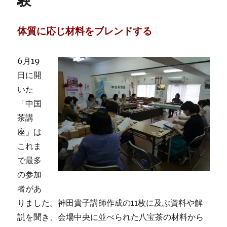
験
体質に応じ材料をブレンドする
6月19
日に開
いた
「中国
茶講
座」は
これま
で最多
の参加
者があ
りました。神田貴子講師作成の11枚に及ぶ資料や解
説を聞き、会場中央に並べられた八宝茶の材料から