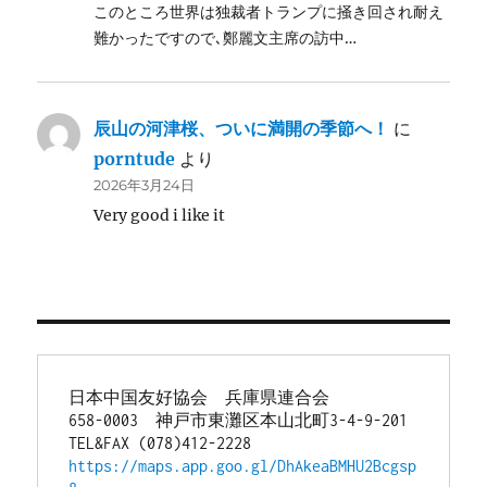
このところ世界は独裁者トランプに掻き回され耐え
難かったですので､鄭麗文主席の訪中…
辰山の河津桜、ついに満開の季節へ！
に
porntude
より
2026年3月24日
Very good i like it
日本中国友好協会　兵庫県連合会
658-0003　神戸市東灘区本山北町3-4-9-201
TEL&FAX (078)412-2228
https://maps.app.goo.gl/DhAkeaBMHU2Bcgsp