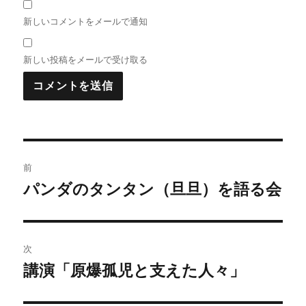
新しいコメントをメールで通知
新しい投稿をメールで受け取る
投
前
稿
パンダのタンタン（旦旦）を語る会
前
の
ナ
投
ビ
稿:
次
ゲ
講演「原爆孤児と支えた人々」
次
の
ー