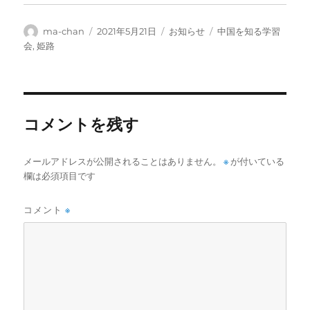
投
投
カ
タ
ma-chan
2021年5月21日
お知らせ
中国を知る学習
稿
稿
テ
グ
会
,
姫路
者
日:
ゴ
リ
ー
コメントを残す
メールアドレスが公開されることはありません。
※
が付いている
欄は必須項目です
コメント
※