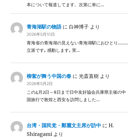
本について報道してます。次第に単に…
青海湖駅の物語
に
白神博子
より
2026年5月10日
青海省の青海湖の見えない青海湖駅におひとり………
立派です｡ 感動します｡ 実…
柳絮が舞う中国の春
に
光斎直樹
より
2026年5月2日
この4月2日～8日まで日中友好協会兵庫県主催の中
国旅行で敦煌と西安を訪問しました…
台湾・国民党・鄭麗文主席が訪中
に
H.
Shiragami
より