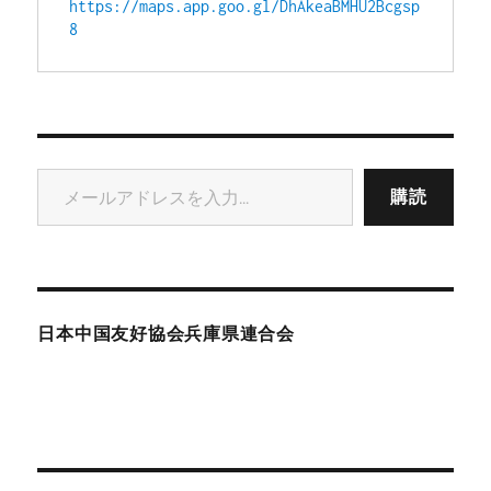
https://maps.app.goo.gl/DhAkeaBMHU2Bcgsp
8
メールアドレスを入力...
購読
日本中国友好協会兵庫県連合会